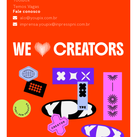
Toolbox
Temos Vagas
Fale conosco
alo@youpix.com.br
imprensa.youpix@inpresspni.com.br