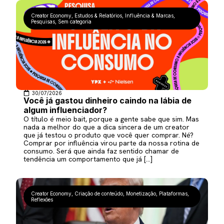
Creator Economy
,
Estudos & Relatórios
,
Influência & Marcas
,
Pesquisas
,
Sem categoria
30/07/2026
Você já gastou dinheiro caindo na lábia de
algum influenciador?
O título é meio bait, porque a gente sabe que sim. Mas
nada a melhor do que a dica sincera de um creator
que já testou o produto que você quer comprar. Né?
Comprar por influência virou parte da nossa rotina de
consumo. Será que ainda faz sentido chamar de
tendência um comportamento que já […]
Creator Economy
,
Criação de conteúdo
,
Monetização
,
Plataformas
,
Reflexões