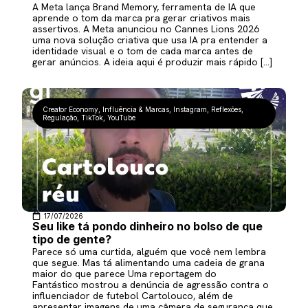
A Meta lança Brand Memory, ferramenta de IA que
aprende o tom da marca pra gerar criativos mais
assertivos. A Meta anunciou no Cannes Lions 2026
uma nova solução criativa que usa IA pra entender a
identidade visual e o tom de cada marca antes de
gerar anúncios. A ideia aqui é produzir mais rápido […]
Creator Economy
,
Influência & Marcas
,
Instagram
,
Reflexões
,
Regulação
,
TikTok
,
YouTube
17/07/2026
Seu like tá pondo dinheiro no bolso de que
tipo de gente?
Parece só uma curtida, alguém que você nem lembra
que segue. Mas tá alimentando uma cadeia de grana
maior do que parece Uma reportagem do
Fantástico mostrou a denúncia de agressão contra o
influenciador de futebol Cartolouco, além de
apresentar imagens de uma câmera de segurança que