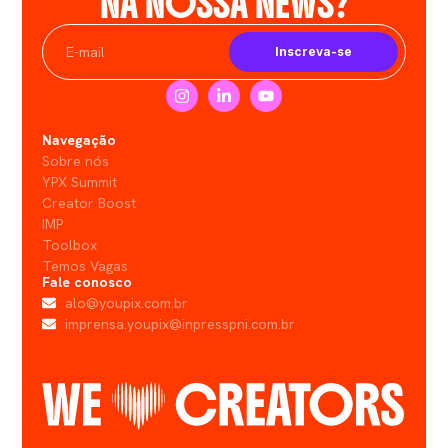
NA NOSSA NEWS?
Inscreva-se
Navegação
Sobre nós
YPX Summit
Creator Boost
IMP
Toolbox
Temos Vagas
Fale conosco
alo@youpix.com.br
imprensa.youpix@inpresspni.com.br