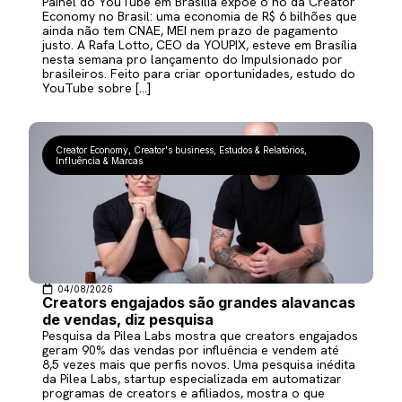
Painel do YouTube em Brasília expõe o nó da Creator
Economy no Brasil: uma economia de R$ 6 bilhões que
ainda não tem CNAE, MEI nem prazo de pagamento
justo. A Rafa Lotto, CEO da YOUPIX, esteve em Brasília
nesta semana pro lançamento do Impulsionado por
brasileiros. Feito para criar oportunidades, estudo do
YouTube sobre […]
Creator Economy
,
Creator's business
,
Estudos & Relatórios
,
Influência & Marcas
04/08/2026
Creators engajados são grandes alavancas
de vendas, diz pesquisa
Pesquisa da Pilea Labs mostra que creators engajados
geram 90% das vendas por influência e vendem até
8,5 vezes mais que perfis novos. Uma pesquisa inédita
da Pilea Labs, startup especializada em automatizar
programas de creators e afiliados, mostra o que