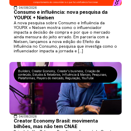
04/08/2026
Consumo e influência: nova pesquisa da
YOUPIX + Nielsen
A nova pesquisa sobre Consumo e Influência da
YOUPIX + Nielsen mostra como o influenciador
impacta a decisão de compra e por que o mercado
ainda mensura do jeito errado. Em parceria com a
Nielsen, lançamos a nova edição do Efeito da
Influência no Consumo, pesquisa que investiga como o
influenciador impacta a jornada e […]
Builders
,
Creator Economy
,
Creator's business
,
Criação de
conteúdo
,
Estudos & Relatórios
,
Influência & Marcas
,
Pesquisas
,
Plataformas
,
Players do mercado
,
Regulação
,
YouTube
04/08/2026
Creator Economy Brasil: movimenta
bilhões, mas não tem CNAE