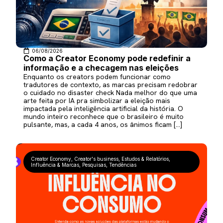
06/08/2026
Como a Creator Economy pode redefinir a
informação e a checagem nas eleições
Enquanto os creators podem funcionar como
tradutores de contexto, as marcas precisam redobrar
o cuidado no disaster check Nada melhor do que uma
arte feita por IA pra simbolizar a eleição mais
impactada pela inteligência artificial da história. O
mundo inteiro reconhece que o brasileiro é muito
pulsante, mas, a cada 4 anos, os ânimos ficam […]
Creator Economy
,
Creator's business
,
Estudos & Relatórios
,
Influência & Marcas
,
Pesquisas
,
Tendências