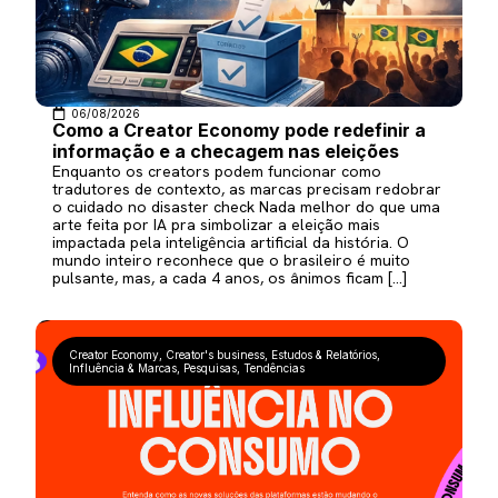
06/08/2026
Como a Creator Economy pode redefinir a
informação e a checagem nas eleições
Enquanto os creators podem funcionar como
tradutores de contexto, as marcas precisam redobrar
o cuidado no disaster check Nada melhor do que uma
arte feita por IA pra simbolizar a eleição mais
impactada pela inteligência artificial da história. O
mundo inteiro reconhece que o brasileiro é muito
pulsante, mas, a cada 4 anos, os ânimos ficam […]
Creator Economy
,
Creator's business
,
Estudos & Relatórios
,
Influência & Marcas
,
Pesquisas
,
Tendências