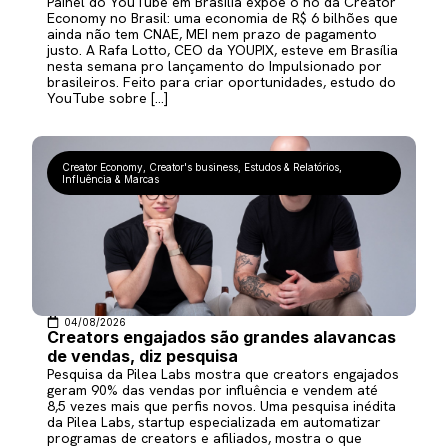
Painel do YouTube em Brasília expõe o nó da Creator
Economy no Brasil: uma economia de R$ 6 bilhões que
ainda não tem CNAE, MEI nem prazo de pagamento
justo. A Rafa Lotto, CEO da YOUPIX, esteve em Brasília
nesta semana pro lançamento do Impulsionado por
brasileiros. Feito para criar oportunidades, estudo do
YouTube sobre […]
Creator Economy
,
Creator's business
,
Estudos & Relatórios
,
Influência & Marcas
04/08/2026
Creators engajados são grandes alavancas
de vendas, diz pesquisa
Pesquisa da Pilea Labs mostra que creators engajados
geram 90% das vendas por influência e vendem até
8,5 vezes mais que perfis novos. Uma pesquisa inédita
da Pilea Labs, startup especializada em automatizar
programas de creators e afiliados, mostra o que