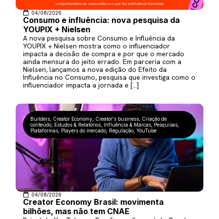
04/08/2026
Consumo e influência: nova pesquisa da
YOUPIX + Nielsen
A nova pesquisa sobre Consumo e Influência da
YOUPIX + Nielsen mostra como o influenciador
impacta a decisão de compra e por que o mercado
ainda mensura do jeito errado. Em parceria com a
Nielsen, lançamos a nova edição do Efeito da
Influência no Consumo, pesquisa que investiga como o
influenciador impacta a jornada e […]
Builders
,
Creator Economy
,
Creator's business
,
Criação de
conteúdo
,
Estudos & Relatórios
,
Influência & Marcas
,
Pesquisas
,
Plataformas
,
Players do mercado
,
Regulação
,
YouTube
04/08/2026
Creator Economy Brasil: movimenta
bilhões, mas não tem CNAE