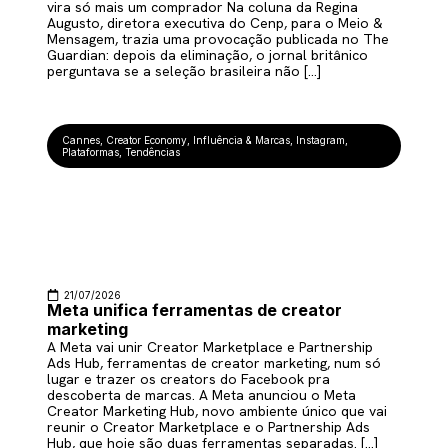
vira só mais um comprador Na coluna da Regina
Augusto, diretora executiva do Cenp, para o Meio &
Mensagem, trazia uma provocação publicada no The
Guardian: depois da eliminação, o jornal britânico
perguntava se a seleção brasileira não […]
Cannes
,
Creator Economy
,
Influência & Marcas
,
Instagram
,
Plataformas
,
Tendências
21/07/2026
Meta unifica ferramentas de creator
marketing
A Meta vai unir Creator Marketplace e Partnership
Ads Hub, ferramentas de creator marketing, num só
lugar e trazer os creators do Facebook pra
descoberta de marcas. A Meta anunciou o Meta
Creator Marketing Hub, novo ambiente único que vai
reunir o Creator Marketplace e o Partnership Ads
Hub, que hoje são duas ferramentas separadas. […]