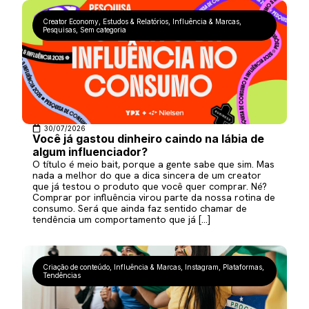
Creator Economy
,
Estudos & Relatórios
,
Influência & Marcas
,
Pesquisas
,
Sem categoria
30/07/2026
Você já gastou dinheiro caindo na lábia de
algum influenciador?
O título é meio bait, porque a gente sabe que sim. Mas
nada a melhor do que a dica sincera de um creator
que já testou o produto que você quer comprar. Né?
Comprar por influência virou parte da nossa rotina de
consumo. Será que ainda faz sentido chamar de
tendência um comportamento que já […]
Criação de conteúdo
,
Influência & Marcas
,
Instagram
,
Plataformas
,
Tendências