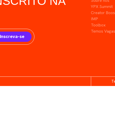
NSCRITO NA
Sobre nós
YPX Summit
Creator Boos
IMP
Toolbox
Temos Vaga
Inscreva-se
T