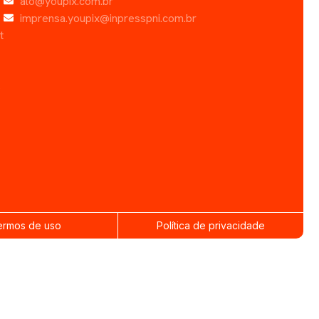
alo@youpix.com.br
imprensa.youpix@inpresspni.com.br
t
s
ermos de uso
Política de privacidade