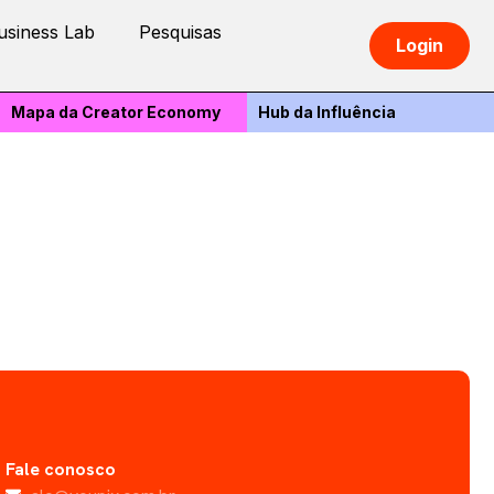
usiness Lab
Pesquisas
Login
Mapa da Creator Economy
Hub da Influência
Fale conosco