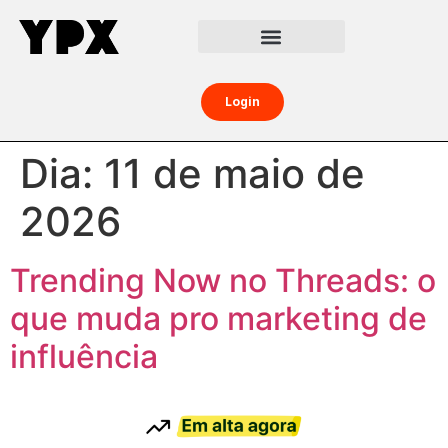
Central da Creator Economy
Creators Boost
Login
Dia:
11 de maio de
2026
Trending Now no Threads: o
que muda pro marketing de
influência