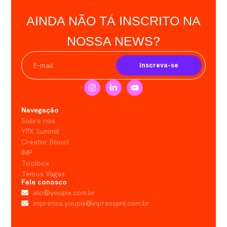
AINDA NÃO TÁ INSCRITO NA
NOSSA NEWS?
Inscreva-se
Navegação
Sobre nós
YPX Summit
Creator Boost
IMP
Toolbox
Temos Vagas
Fale conosco
alo@youpix.com.br
imprensa.youpix@inpresspni.com.br