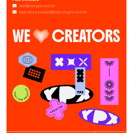
alo@youpix.com.br
imprensa.youpix@inpresspni.com.br