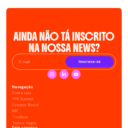
AINDA NÃO TÁ INSCRITO
NA NOSSA NEWS?
Inscreva-se
Navegação
Sobre nós
YPX Summit
Creator Boost
IMP
Toolbox
Temos Vagas
Fale conosco