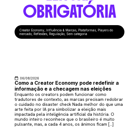
OBRIGATÓRIA
Creator Economy
,
Influência & Marcas
,
Plataformas
,
Players do
mercado
,
Reflexões
,
Regulação
,
Sem categoria
06/08/2026
Como a Creator Economy pode redefinir a
informação e a checagem nas eleições
Enquanto os creators podem funcionar como
tradutores de contexto, as marcas precisam redobrar
o cuidado no disaster check Nada melhor do que uma
arte feita por IA pra simbolizar a eleição mais
impactada pela inteligência artificial da história. O
mundo inteiro reconhece que o brasileiro é muito
pulsante, mas, a cada 4 anos, os ânimos ficam […]