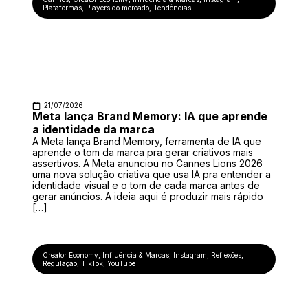
Plataformas
,
Players do mercado
,
Tendências
21/07/2026
Meta lança Brand Memory: IA que aprende
a identidade da marca
A Meta lança Brand Memory, ferramenta de IA que
aprende o tom da marca pra gerar criativos mais
assertivos. A Meta anunciou no Cannes Lions 2026
uma nova solução criativa que usa IA pra entender a
identidade visual e o tom de cada marca antes de
gerar anúncios. A ideia aqui é produzir mais rápido
[…]
Creator Economy
,
Influência & Marcas
,
Instagram
,
Reflexões
,
Regulação
,
TikTok
,
YouTube