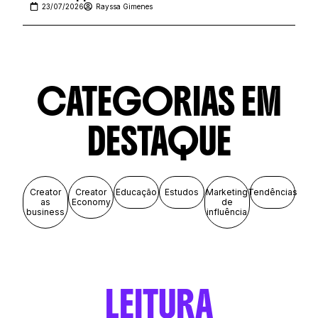
23/07/2026
Rayssa Gimenes
CATEGORIAS
EM
DESTAQUE
Creator
Creator
Educação
Estudos
Marketing
Tendências
as
Economy
de
business
influência
LEITURA