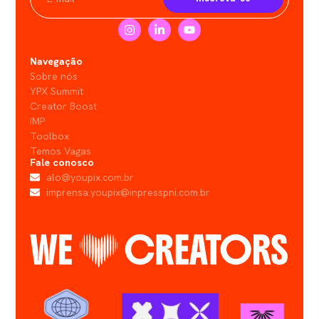
Navegação
Sobre nós
YPX Summit
Creator Boost
IMP
Toolbox
Temos Vagas
Fale conosco
alo@youpix.com.br
imprensa.youpix@inpresspni.com.br