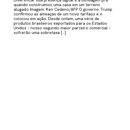
Diversificar sua presença digital é a blindagem pra
quando construimos uma casa em um terreno
alugado Imagem: Ken Cedeno/AFP O governo Trump
confirmou as ameaças de um novo tarifaço e o
colocou em ação. Desde ontem, uma série de
produtos brasileiros exportados para os Estados
Unidos – nosso segundo maior parceiro comercial –
sofrerão uma sobretaxa […]