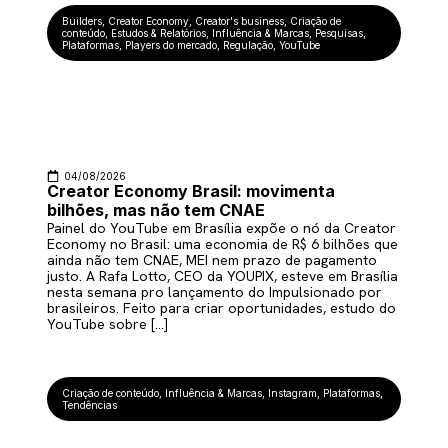
Builders
,
Creator Economy
,
Creator's business
,
Criação de
conteúdo
,
Estudos & Relatórios
,
Influência & Marcas
,
Pesquisas
,
Plataformas
,
Players do mercado
,
Regulação
,
YouTube
04/08/2026
Creator Economy Brasil: movimenta
bilhões, mas não tem CNAE
Painel do YouTube em Brasília expõe o nó da Creator
Economy no Brasil: uma economia de R$ 6 bilhões que
ainda não tem CNAE, MEI nem prazo de pagamento
justo. A Rafa Lotto, CEO da YOUPIX, esteve em Brasília
nesta semana pro lançamento do Impulsionado por
brasileiros. Feito para criar oportunidades, estudo do
YouTube sobre […]
Criação de conteúdo
,
Influência & Marcas
,
Instagram
,
Plataformas
,
Tendências