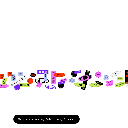
Creator's business
,
Plataformas
,
Reflexões