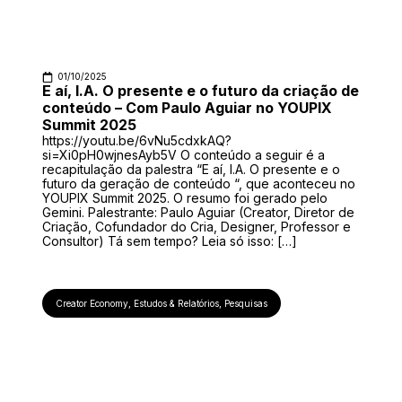
01/10/2025
E aí, I.A. O presente e o futuro da criação de
conteúdo – Com Paulo Aguiar no YOUPIX
Summit 2025
https://youtu.be/6vNu5cdxkAQ?
si=Xi0pH0wjnesAyb5V O conteúdo a seguir é a
recapitulação da palestra “E aí, I.A. O presente e o
futuro da geração de conteúdo “, que aconteceu no
YOUPIX Summit 2025. O resumo foi gerado pelo
Gemini. Palestrante: Paulo Aguiar (Creator, Diretor de
Criação, Cofundador do Cria, Designer, Professor e
Consultor) Tá sem tempo? Leia só isso: […]
Creator Economy
,
Estudos & Relatórios
,
Pesquisas