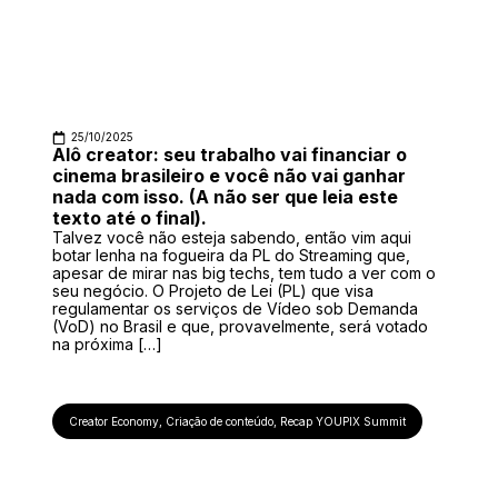
25/10/2025
Alô creator: seu trabalho vai financiar o
cinema brasileiro e você não vai ganhar
nada com isso. (A não ser que leia este
texto até o final).
Talvez você não esteja sabendo, então vim aqui
botar lenha na fogueira da PL do Streaming que,
apesar de mirar nas big techs, tem tudo a ver com o
seu negócio. O Projeto de Lei (PL) que visa
regulamentar os serviços de Vídeo sob Demanda
(VoD) no Brasil e que, provavelmente, será votado
na próxima […]
Creator Economy
,
Criação de conteúdo
,
Recap YOUPIX Summit