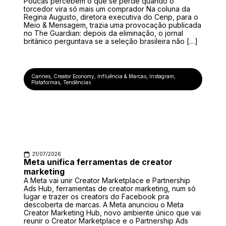
Poucas percebem o que se perde quando o
torcedor vira só mais um comprador Na coluna da
Regina Augusto, diretora executiva do Cenp, para o
Meio & Mensagem, trazia uma provocação publicada
no The Guardian: depois da eliminação, o jornal
britânico perguntava se a seleção brasileira não […]
Cannes
,
Creator Economy
,
Influência & Marcas
,
Instagram
,
Plataformas
,
Tendências
21/07/2026
Meta unifica ferramentas de creator
marketing
A Meta vai unir Creator Marketplace e Partnership
Ads Hub, ferramentas de creator marketing, num só
lugar e trazer os creators do Facebook pra
descoberta de marcas. A Meta anunciou o Meta
Creator Marketing Hub, novo ambiente único que vai
reunir o Creator Marketplace e o Partnership Ads