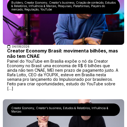
Builders
,
Creator Economy
,
Creator's business
,
Criação de conteúdo
,
Estudos
& Relatórios
,
Influência & Marcas
,
Pesquisas
,
Plataformas
,
Players do
mercado
,
Regulação
,
YouTube
04/08/2026
Creator Economy Brasil: movimenta bilhões, mas
não tem CNAE
Painel do YouTube em Brasília expõe o nó da Creator
Economy no Brasil: uma economia de R$ 6 bilhões que
ainda não tem CNAE, MEI nem prazo de pagamento justo. A
Rafa Lotto, CEO da YOUPIX, esteve em Brasília nesta
semana pro lançamento do Impulsionado por brasileiros.
Feito para criar oportunidades, estudo do YouTube sobre
[…]
Creator Economy
,
Creator's business
,
Estudos & Relatórios
,
Influência &
Marcas