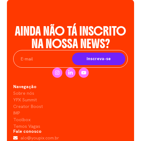
AINDA NÃO TÁ INSCRITO
NA NOSSA NEWS?
Inscreva-se
Navegação
Sobre nós
YPX Summit
Creator Boost
IMP
Toolbox
Temos Vagas
Fale conosco
alo@youpix.com.br