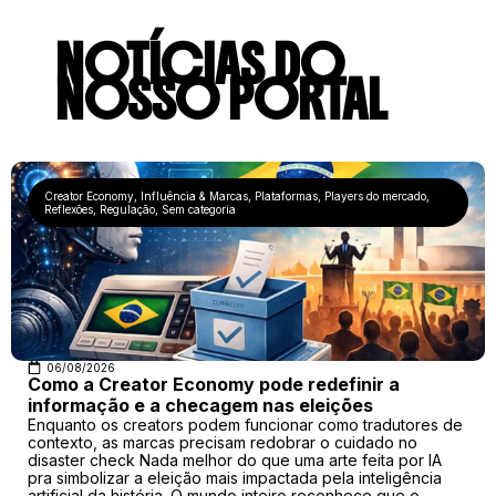
NOTÍCIAS DO
NOSSO PORTAL
Creator Economy
,
Influência & Marcas
,
Plataformas
,
Players do mercado
,
Reflexões
,
Regulação
,
Sem categoria
06/08/2026
Como a Creator Economy pode redefinir a
informação e a checagem nas eleições
Enquanto os creators podem funcionar como tradutores de
contexto, as marcas precisam redobrar o cuidado no
disaster check Nada melhor do que uma arte feita por IA
pra simbolizar a eleição mais impactada pela inteligência
artificial da história. O mundo inteiro reconhece que o