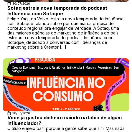
30/07/2026
Sotaq estreia nova temporada do podcast
Influência com Sotaque
Felipe Yagi, da Volvo, estreia nova temporada do Influência
com Sotaque falando sobre por que marca precisa de
conteúdo regional pra engajar de verdade. A Sotaq, uma
das maiores agências de marketing de influência do país,
estreou a nova temporada do podcast Influência com
Sotaque, dedicado a conversas com lideranças de
marketing sobre a Creator […]
Creator Economy
,
Estudos & Relatórios
,
Influência & Marcas
,
Pesquisas
,
Sem
categoria
30/07/2026
Você já gastou dinheiro caindo na lábia de algum
influenciador?
O título é meio bait, porque a gente sabe que sim. Mas nada