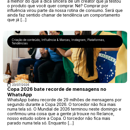
a melhor do que a dica sincera de um creator que já testou
o produto que você quer comprar. Né? Comprar por
influência virou parte da nossa rotina de consumo. Será que
ainda faz sentido chamar de tendência um comportamento
que já […]
Criação de conteúdo
,
Influência & Marcas
,
Instagram
,
Plataformas
,
Tendências
23/07/2026
Copa 2026 bate recorde de mensagens no
WhatsApp
WhatsApp bateu recorde de 29 milhões de mensagens por
segundo durante a Copa 2026. O torcedor não fica mais
numa tela só. O Mundial de 2026 terminou neste domingo e
confirmou uma coisa que a gente já trouxe no Re:lance,
nosso estudo sobre a Copa. O torcedor não fica mais
parado numa tela só. Enquanto […]