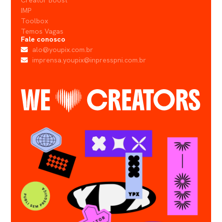
Creator Boost
IMP
Toolbox
Temos Vagas
Fale conosco
alo@youpix.com.br
imprensa.youpix@inpresspni.com.br