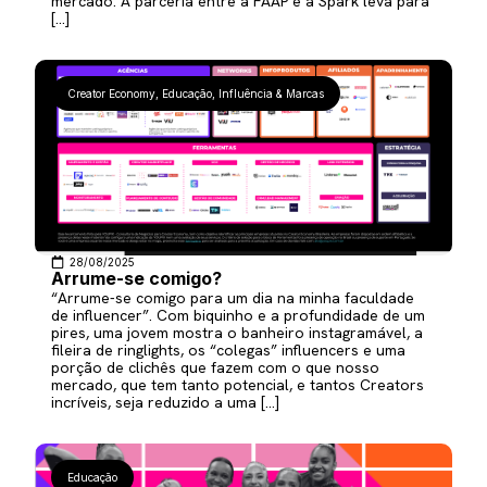
mercado. A parceria entre a FAAP e a Spark leva para
[…]
Creator Economy
,
Educação
,
Influência & Marcas
28/08/2025
Arrume-se comigo?
“Arrume-se comigo para um dia na minha faculdade
de influencer”. Com biquinho e a profundidade de um
pires, uma jovem mostra o banheiro instagramável, a
fileira de ringlights, os “colegas” influencers e uma
porção de clichês que fazem com o que nosso
mercado, que tem tanto potencial, e tantos Creators
incríveis, seja reduzido a uma […]
Educação