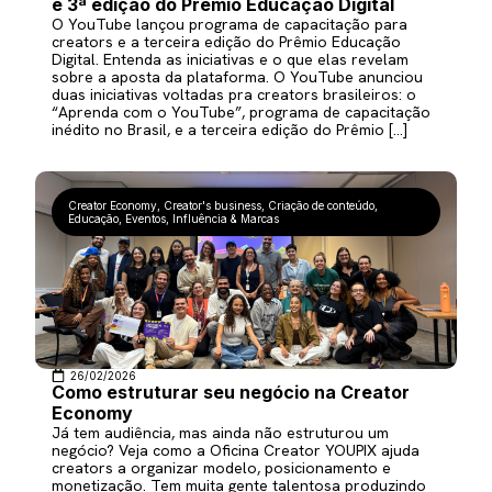
e 3ª edição do Prêmio Educação Digital
O YouTube lançou programa de capacitação para
creators e a terceira edição do Prêmio Educação
Digital. Entenda as iniciativas e o que elas revelam
sobre a aposta da plataforma. O YouTube anunciou
duas iniciativas voltadas pra creators brasileiros: o
“Aprenda com o YouTube”, programa de capacitação
inédito no Brasil, e a terceira edição do Prêmio […]
Creator Economy
,
Creator's business
,
Criação de conteúdo
,
Educação
,
Eventos
,
Influência & Marcas
26/02/2026
Como estruturar seu negócio na Creator
Economy
Já tem audiência, mas ainda não estruturou um
negócio? Veja como a Oficina Creator YOUPIX ajuda
creators a organizar modelo, posicionamento e
monetização. Tem muita gente talentosa produzindo