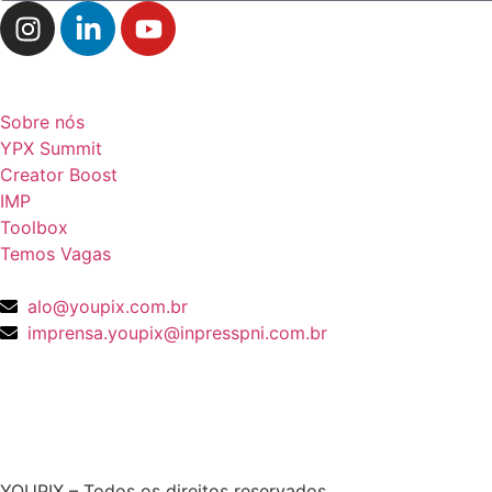
Navegação
Sobre nós
YPX Summit
Creator Boost
IMP
Toolbox
Temos Vagas
Fale conosco
alo@youpix.com.br
imprensa.youpix@inpresspni.com.br
YOUPIX – Todos os direitos reservados