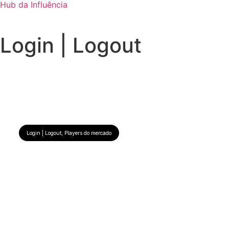
Hub da Influência
Login | Logout
Login | Logout
,
Players do mercado