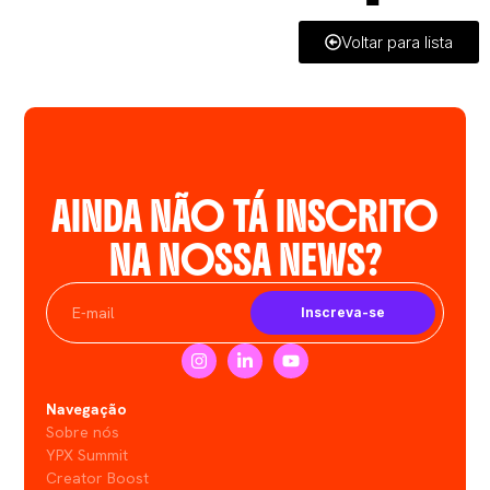
Voltar para lista
AINDA NÃO TÁ INSCRITO
NA NOSSA NEWS?
Inscreva-se
Navegação
Sobre nós
YPX Summit
Creator Boost