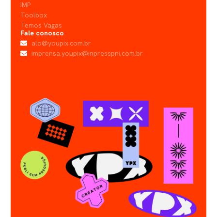
IMP
Toolbox
Temos Vagas
Fale conosco
alo@youpix.com.br
imprensa.youpix@inpresspni.com.br