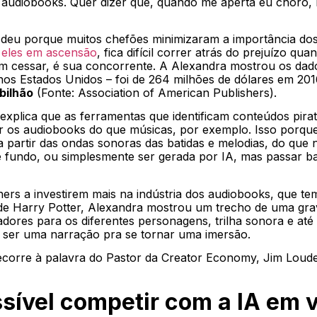
 audiobooks. Quer dizer que, quando me aperta eu choro,
 deu porque muitos chefões minimizaram a importância do
 eles em ascensão
, fica difícil correr atrás do prejuízo qu
em cessar, é sua concorrente. A Alexandra mostrou os dado
nos Estados Unidos – foi de 264 milhões de dólares em 20
bilhão
(Fonte: Association of American Publishers).
xplica que as ferramentas que identificam conteúdos pira
r os audiobooks do que músicas, por exemplo. Isso porque
s a partir das ondas sonoras das batidas e melodias, do qu
de fundo, ou simplesmente ser gerada por IA, mas passar b
hers a investirem mais na indústria dos audiobooks, que te
e Harry Potter, Alexandra mostrou um trecho de uma gra
ladores para os diferentes personagens, trilha sonora e até
e ser uma narração pra se tornar uma imersão.
recorre à palavra do Pastor da Creator Economy, Jim Lo
sível competir com a IA em 