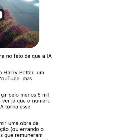
a no fato de que a IA
o Harry Potter, um
 YouTube, mas
gir pelo menos 5 mil
a ver já que o número
IA torna esse
umir uma obra de
ção (ou errando o
ers que remuneram