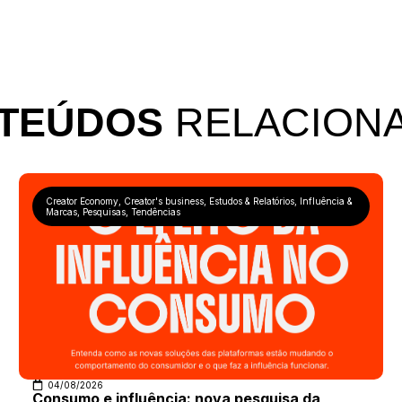
TEÚDOS
RELACION
Creator Economy
,
Creator's business
,
Estudos & Relatórios
,
Influência &
Marcas
,
Pesquisas
,
Tendências
04/08/2026
Consumo e influência: nova pesquisa da