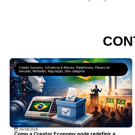
CON
Creator Economy
,
Influência & Marcas
,
Plataformas
,
Players do
mercado
,
Reflexões
,
Regulação
,
Sem categoria
06/08/2026
Como a Creator Economy pode redefinir a