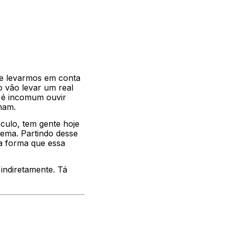
 se levarmos em conta
o vão levar um real
o é incomum ouvir
umam.
culo, tem gente hoje
nema. Partindo desse
a forma que essa
indiretamente. Tá