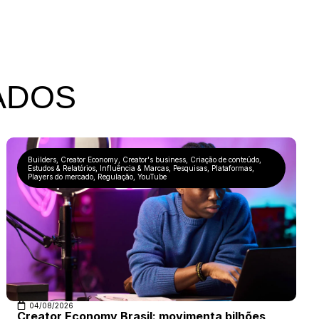
ADOS
Builders
,
Creator Economy
,
Creator's business
,
Criação de conteúdo
,
Estudos & Relatórios
,
Influência & Marcas
,
Pesquisas
,
Plataformas
,
Players do mercado
,
Regulação
,
YouTube
04/08/2026
Creator Economy Brasil: movimenta bilhões,