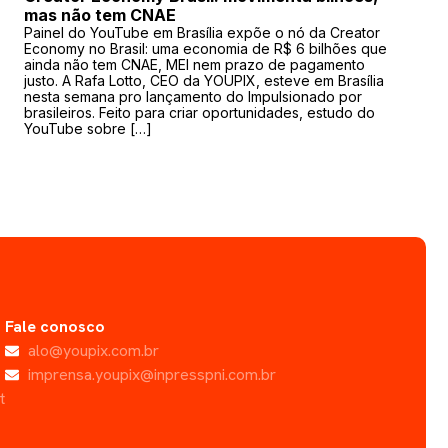
mas não tem CNAE
Painel do YouTube em Brasília expõe o nó da Creator
Economy no Brasil: uma economia de R$ 6 bilhões que
ainda não tem CNAE, MEI nem prazo de pagamento
justo. A Rafa Lotto, CEO da YOUPIX, esteve em Brasília
nesta semana pro lançamento do Impulsionado por
brasileiros. Feito para criar oportunidades, estudo do
YouTube sobre […]
Fale conosco
alo@youpix.com.br
imprensa.youpix@inpresspni.com.br
t