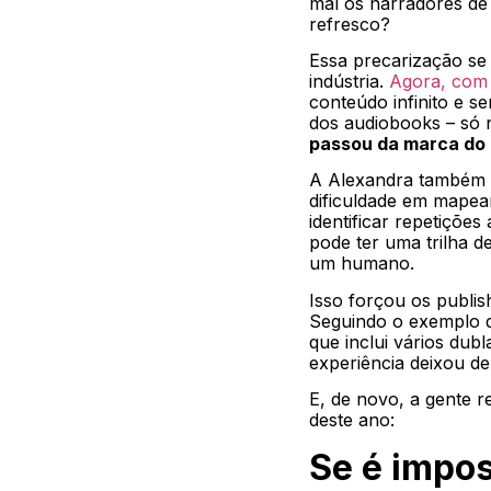
mal os narradores de
refresco?
Essa precarização se
indústria.
Agora, com
conteúdo infinito e s
dos audiobooks – só 
passou da marca do 
A Alexandra também e
dificuldade em mapea
identificar repetiçõe
pode ter uma trilha 
um humano.
Isso forçou os publis
Seguindo o exemplo d
que inclui vários dub
experiência deixou d
E, de novo, a gente 
deste ano:
Se é impos