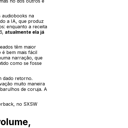
 mas no dos outros é
s audiobooks na
ando a IA, que produz
s: enquanto a receita
16,
atualmente ela já
teados têm maior
 é bem mais fácil
e numa narração, que
atido como se fosse
m dado retorno.
vação muito maneira
 barulhos de coruja. A
uderback, no SXSW
volume,