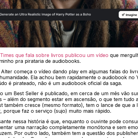
imes que fala sobre livros publicou um vídeo
que mergulh
aminho pra pirataria de audiobooks.
 Alter começa o vídeo dando play em algumas falas do livr
 humanidade. Ela achou bem rapidamente o audiobook no
do é pirateado, não é um audiobook oficial da saga.
do um Best Seller é publicado, em cerca de um mês vão sur
s – além do segmento estar em ascensão, o que tem tudo 
st também cresce (mesmo formato), tem o lance de que a 
 porque faz o serviço (sujo) muito mais rápido.
ante nessa história é que, enquanto o ouvinte pode cons
aguentar uma narração completamente monótona e sem emo
uzem. Por outro lado, também tem a questão dos publish