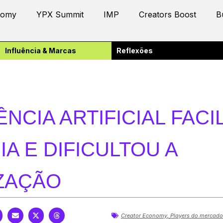
nomy
YPX Summit
IMP
Creators Boost
B
Influência & Marcas
Reflexões
ÊNCIA ARTIFICIAL FACI
IA E DIFICULTOU A
IZAÇÃO
Creator Economy
,
Players do mercado