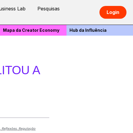
usiness Lab
Pesquisas
Login
Mapa da Creator Economy
Hub da Influência
LITOU A
,
Reflexões
,
Regulação