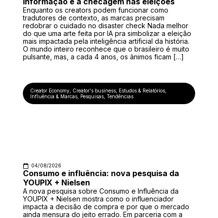
informação e a checagem nas eleições
Enquanto os creators podem funcionar como
tradutores de contexto, as marcas precisam
redobrar o cuidado no disaster check Nada melhor
do que uma arte feita por IA pra simbolizar a eleição
mais impactada pela inteligência artificial da história.
O mundo inteiro reconhece que o brasileiro é muito
pulsante, mas, a cada 4 anos, os ânimos ficam […]
Creator Economy
,
Creator's business
,
Estudos & Relatórios
,
Influência & Marcas
,
Pesquisas
,
Tendências
04/08/2026
Consumo e influência: nova pesquisa da
YOUPIX + Nielsen
A nova pesquisa sobre Consumo e Influência da
YOUPIX + Nielsen mostra como o influenciador
impacta a decisão de compra e por que o mercado
ainda mensura do jeito errado. Em parceria com a