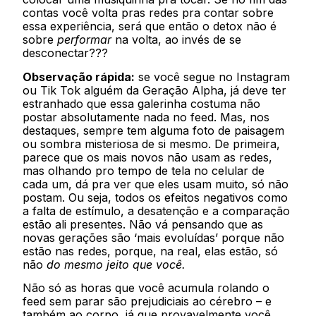
contas você volta pras redes pra contar sobre
essa experiência, será que então o detox não é
sobre
performar
na volta, ao invés de se
desconectar???
Observação rápida:
se você segue no Instagram
ou Tik Tok alguém da Geração Alpha, já deve ter
estranhado que essa galerinha costuma não
postar absolutamente nada no feed. Mas, nos
destaques, sempre tem alguma foto de paisagem
ou sombra misteriosa de si mesmo. De primeira,
parece que os mais novos não usam as redes,
mas olhando pro tempo de tela no celular de
cada um, dá pra ver que eles usam muito, só não
postam. Ou seja, todos os efeitos negativos como
a falta de estímulo, a desatenção e a comparação
estão ali presentes. Não vá pensando que as
novas gerações são ‘mais evoluídas’ porque não
estão nas redes, porque, na real, elas estão, só
não
do mesmo jeito que você.
Não só as horas que você acumula rolando o
feed sem parar são prejudiciais ao cérebro – e
também ao corpo, já que provavelmente você