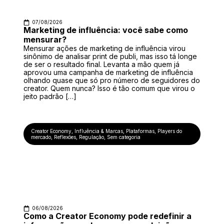
07/08/2026
Marketing de influência: você sabe como
mensurar?
Mensurar ações de marketing de influência virou
sinônimo de analisar print de publi, mas isso tá longe
de ser o resultado final. Levanta a mão quem já
aprovou uma campanha de marketing de influência
olhando quase que só pro número de seguidores do
creator. Quem nunca? Isso é tão comum que virou o
jeito padrão […]
Creator Economy
,
Influência & Marcas
,
Plataformas
,
Players do
mercado
,
Reflexões
,
Regulação
,
Sem categoria
06/08/2026
Como a Creator Economy pode redefinir a