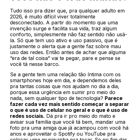
Tudo isso pra dizer que, pra qualquer adulto em
2026, é muito difícil viver totalmente
desconectado. A partir do momento que uma
invenção surge e facilita sua vida, traz algum
conforto, simplesmente não faz sentido não usá-
la. Só que tem uso ativo e uso passivo, que é
justamente o alerta que a gente faz sobre mau
uso das redes. Então antes de achar que alguma
“era de tal coisa” vai te pegar, pare e pense se
você tá nesse barco.
Se a gente tem uma relação tão íntima com os
smartphones hoje em dia, e dependemos deles
pra tantas coisas que nos ajudam no dia a dia,
porque essa urgência em sumir pro meio do
nada, sem qualquer tipo de tecnologia?
Parece
fazer cada vez mais sentido começar a separar
o que é uso de celular no geral e o que é uso de
redes sociais.
Dá pra ir pro meio do mato e
avisar sua família que você tá bem, mandar uma
foto pra uma amiga que já acampou com você há
anos e aproveitar o Spotify ou YouTube pra
colocar uma musiquinha pra tocar. Se no fim das