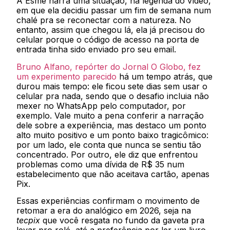
A Esme narra uma situação, na legenda do vídeo,
em que ela decidiu passar um fim de semana num
chalé pra se reconectar com a natureza. No
entanto, assim que chegou lá, ela já precisou do
celular porque o código de acesso na porta de
entrada tinha sido enviado pro seu email.
Bruno Alfano, repórter do Jornal O Globo, fez
um experimento parecido
há um tempo atrás, que
durou mais tempo: ele ficou sete dias sem usar o
celular pra nada, sendo que o desafio incluia não
mexer no WhatsApp pelo computador, por
exemplo. Vale muito a pena conferir a narração
dele sobre a experiência, mas destaco um ponto
alto muito positivo e um ponto baixo tragicômico:
por um lado, ele conta que nunca se sentiu tão
concentrado. Por outro, ele diz que enfrentou
problemas como uma dívida de R$ 35 num
estabelecimento que não aceitava cartão, apenas
Pix.
Essas experiências confirmam o movimento de
retomar a era do analógico em 2026, seja na
tecpix
que você resgata no fundo da gaveta pra