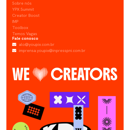
Sobre nós
YPX Summit
Creator Boost
IMP
Toolbox
Temos Vagas
Fale conosco
alo@youpix.com.br
imprensa.youpix@inpresspni.com.br