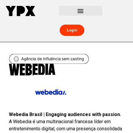
Central da Creator Economy
Creators Boost
Login
WEBEDIA
Webedia Brasil | Engaging audiences with passion.
A Webedia é uma multinacional francesa líder em
entretenimento digital, com uma presença consolidada