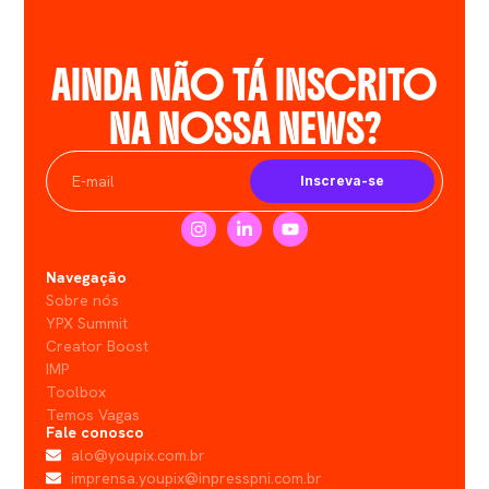
AINDA NÃO TÁ INSCRITO
NA NOSSA NEWS?
Inscreva-se
Navegação
Sobre nós
YPX Summit
Creator Boost
IMP
Toolbox
Temos Vagas
Fale conosco
alo@youpix.com.br
imprensa.youpix@inpresspni.com.br