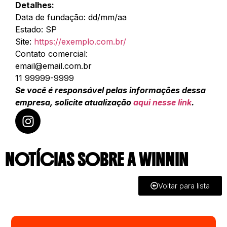
Detalhes:
Data de fundação: dd/mm/aa
Estado: SP
Site:
https://exemplo.com.br/
Contato comercial:
email@email.com.br
11 99999-9999
Se você é responsável pelas informações dessa
empresa, solicite atualização
aqui nesse link
.
NOTÍCIAS SOBRE A WINNIN
Voltar para lista