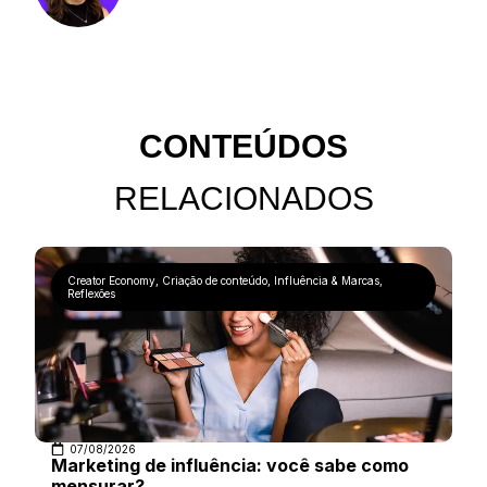
CONTEÚDOS
RELACIONADOS
Creator Economy
,
Criação de conteúdo
,
Influência & Marcas
,
Reflexões
07/08/2026
Marketing de influência: você sabe como
mensurar?