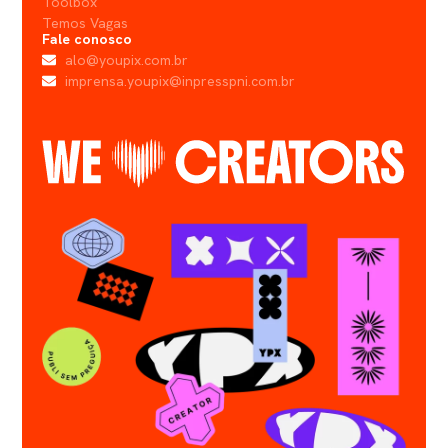
Toolbox
Temos Vagas
Fale conosco
alo@youpix.com.br
imprensa.youpix@inpresspni.com.br