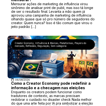
Mensurar ações de marketing de influência virou
sinônimo de analisar print de publi, mas isso tá longe
de ser o resultado final. Levanta a mão quem já
aprovou uma campanha de marketing de influência
olhando quase que só pro número de seguidores do
creator. Quem nunca? Isso é tão comum que virou o
jeito padrão […]
Creator Economy
,
Influência & Marcas
,
Plataformas
,
Players do
mercado
,
Reflexões
,
Regulação
,
Sem categoria
06/08/2026
Como a Creator Economy pode redefinir a
informação e a checagem nas eleições
Enquanto os creators podem funcionar como
tradutores de contexto, as marcas precisam
redobrar o cuidado no disaster check Nada melhor
do que uma arte feita por IA pra simbolizar a eleição