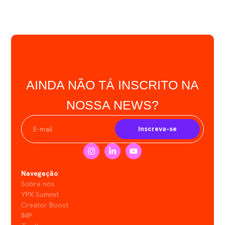
AINDA NÃO TÁ INSCRITO NA
NOSSA NEWS?
Inscreva-se
Navegação
Sobre nós
YPX Summit
Creator Boost
IMP