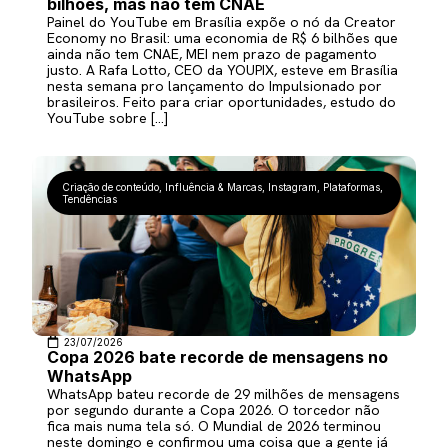
bilhões, mas não tem CNAE
Painel do YouTube em Brasília expõe o nó da Creator
Economy no Brasil: uma economia de R$ 6 bilhões que
ainda não tem CNAE, MEI nem prazo de pagamento
justo. A Rafa Lotto, CEO da YOUPIX, esteve em Brasília
nesta semana pro lançamento do Impulsionado por
brasileiros. Feito para criar oportunidades, estudo do
YouTube sobre […]
Criação de conteúdo
,
Influência & Marcas
,
Instagram
,
Plataformas
,
Tendências
23/07/2026
Copa 2026 bate recorde de mensagens no
WhatsApp
WhatsApp bateu recorde de 29 milhões de mensagens
por segundo durante a Copa 2026. O torcedor não
fica mais numa tela só. O Mundial de 2026 terminou
neste domingo e confirmou uma coisa que a gente já