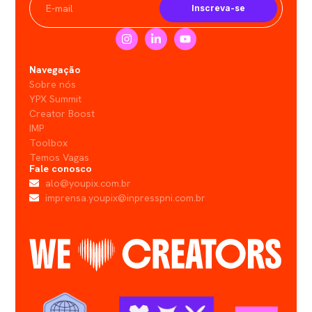
Inscreva-se
Navegação
Sobre nós
YPX Summit
Creator Boost
IMP
Toolbox
Temos Vagas
Fale conosco
alo@youpix.com.br
imprensa.youpix@inpresspni.com.br