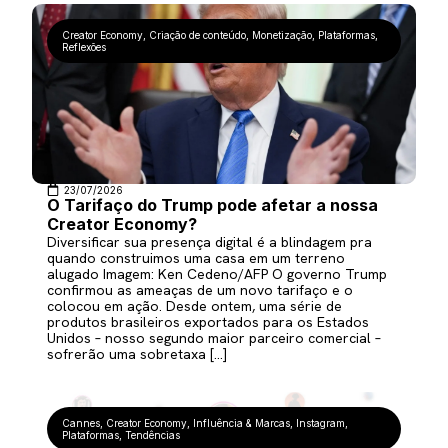
Creator Economy
,
Criação de conteúdo
,
Monetização
,
Plataformas
,
Reflexões
23/07/2026
O Tarifaço do Trump pode afetar a nossa
Creator Economy?
Diversificar sua presença digital é a blindagem pra
quando construimos uma casa em um terreno
alugado Imagem: Ken Cedeno/AFP O governo Trump
confirmou as ameaças de um novo tarifaço e o
colocou em ação. Desde ontem, uma série de
produtos brasileiros exportados para os Estados
Unidos – nosso segundo maior parceiro comercial –
sofrerão uma sobretaxa […]
Cannes
,
Creator Economy
,
Influência & Marcas
,
Instagram
,
Plataformas
,
Tendências