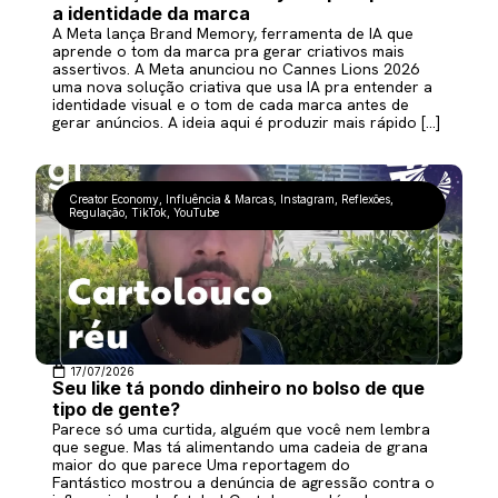
a identidade da marca
A Meta lança Brand Memory, ferramenta de IA que
aprende o tom da marca pra gerar criativos mais
assertivos. A Meta anunciou no Cannes Lions 2026
uma nova solução criativa que usa IA pra entender a
identidade visual e o tom de cada marca antes de
gerar anúncios. A ideia aqui é produzir mais rápido […]
Creator Economy
,
Influência & Marcas
,
Instagram
,
Reflexões
,
Regulação
,
TikTok
,
YouTube
17/07/2026
Seu like tá pondo dinheiro no bolso de que
tipo de gente?
Parece só uma curtida, alguém que você nem lembra
que segue. Mas tá alimentando uma cadeia de grana
maior do que parece Uma reportagem do
Fantástico mostrou a denúncia de agressão contra o