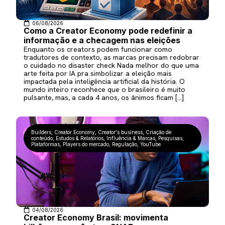
06/08/2026
Como a Creator Economy pode redefinir a
informação e a checagem nas eleições
Enquanto os creators podem funcionar como
tradutores de contexto, as marcas precisam redobrar
o cuidado no disaster check Nada melhor do que uma
arte feita por IA pra simbolizar a eleição mais
impactada pela inteligência artificial da história. O
mundo inteiro reconhece que o brasileiro é muito
pulsante, mas, a cada 4 anos, os ânimos ficam […]
Builders
,
Creator Economy
,
Creator's business
,
Criação de
conteúdo
,
Estudos & Relatórios
,
Influência & Marcas
,
Pesquisas
,
Plataformas
,
Players do mercado
,
Regulação
,
YouTube
04/08/2026
Creator Economy Brasil: movimenta