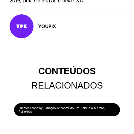
2016, pela Galeria.ag e pela C&A.
YOUPIX
CONTEÚDOS
RELACIONADOS
Creator Economy
,
Criação de conteúdo
,
Influência & Marcas
,
Reflexões