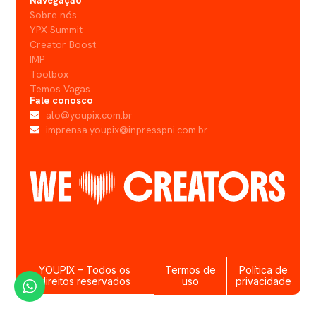
Sobre nós
YPX Summit
Creator Boost
IMP
Toolbox
Temos Vagas
Fale conosco
alo@youpix.com.br
imprensa.youpix@inpresspni.com.br
YOUPIX – Todos os
Termos de
Política de
direitos reservados
uso
privacidade