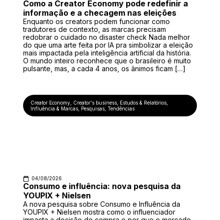
Como a Creator Economy pode redefinir a
informação e a checagem nas eleições
Enquanto os creators podem funcionar como
tradutores de contexto, as marcas precisam
redobrar o cuidado no disaster check Nada melhor
do que uma arte feita por IA pra simbolizar a eleição
mais impactada pela inteligência artificial da história.
O mundo inteiro reconhece que o brasileiro é muito
pulsante, mas, a cada 4 anos, os ânimos ficam […]
Creator Economy
,
Creator's business
,
Estudos & Relatórios
,
Influência & Marcas
,
Pesquisas
,
Tendências
04/08/2026
Consumo e influência: nova pesquisa da
YOUPIX + Nielsen
A nova pesquisa sobre Consumo e Influência da
YOUPIX + Nielsen mostra como o influenciador
impacta a decisão de compra e por que o mercado