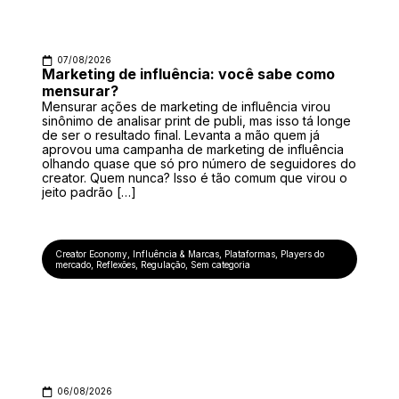
07/08/2026
Marketing de influência: você sabe como
mensurar?
Mensurar ações de marketing de influência virou
sinônimo de analisar print de publi, mas isso tá longe
de ser o resultado final. Levanta a mão quem já
aprovou uma campanha de marketing de influência
olhando quase que só pro número de seguidores do
creator. Quem nunca? Isso é tão comum que virou o
jeito padrão […]
Creator Economy
,
Influência & Marcas
,
Plataformas
,
Players do
mercado
,
Reflexões
,
Regulação
,
Sem categoria
06/08/2026