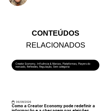
CONTEÚDOS
RELACIONADOS
Creator Economy
,
Influência & Marcas
,
Plataformas
,
Players do
mercado
,
Reflexões
,
Regulação
,
Sem categoria
06/08/2026
Como a Creator Economy pode redefinir a
informação e a checagem nas eleições