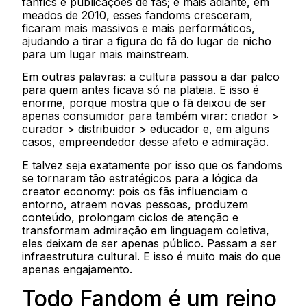
fanfics e publicações de fãs; e mais adiante, em
meados de 2010, esses fandoms cresceram,
ficaram mais massivos e mais performáticos,
ajudando a tirar a figura do fã do lugar de nicho
para um lugar mais mainstream.
Em outras palavras: a cultura passou a dar palco
para quem antes ficava só na plateia. E isso é
enorme, porque mostra que o fã deixou de ser
apenas consumidor para também virar: criador >
curador > distribuidor > educador e, em alguns
casos, empreendedor desse afeto e admiração.
E talvez seja exatamente por isso que os fandoms
se tornaram tão estratégicos para a lógica da
creator economy: pois os fãs influenciam o
entorno, atraem novas pessoas, produzem
conteúdo, prolongam ciclos de atenção e
transformam admiração em linguagem coletiva,
eles deixam de ser apenas público. Passam a ser
infraestrutura cultural. E isso é muito mais do que
apenas engajamento.
Todo Fandom é um reino