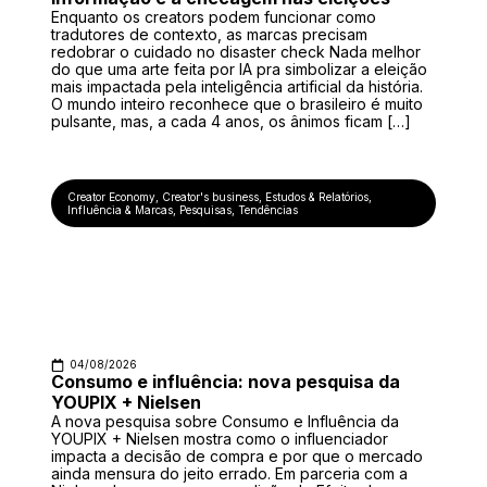
Enquanto os creators podem funcionar como
tradutores de contexto, as marcas precisam
redobrar o cuidado no disaster check Nada melhor
do que uma arte feita por IA pra simbolizar a eleição
mais impactada pela inteligência artificial da história.
O mundo inteiro reconhece que o brasileiro é muito
pulsante, mas, a cada 4 anos, os ânimos ficam […]
Creator Economy
,
Creator's business
,
Estudos & Relatórios
,
Influência & Marcas
,
Pesquisas
,
Tendências
04/08/2026
Consumo e influência: nova pesquisa da
YOUPIX + Nielsen
A nova pesquisa sobre Consumo e Influência da
YOUPIX + Nielsen mostra como o influenciador
impacta a decisão de compra e por que o mercado
ainda mensura do jeito errado. Em parceria com a