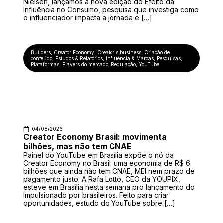
Nielsen, lançamos a nova edição do Efeito da
Influência no Consumo, pesquisa que investiga como
o influenciador impacta a jornada e […]
Builders
,
Creator Economy
,
Creator's business
,
Criação de
conteúdo
,
Estudos & Relatórios
,
Influência & Marcas
,
Pesquisas
,
Plataformas
,
Players do mercado
,
Regulação
,
YouTube
04/08/2026
Creator Economy Brasil: movimenta
bilhões, mas não tem CNAE
Painel do YouTube em Brasília expõe o nó da
Creator Economy no Brasil: uma economia de R$ 6
bilhões que ainda não tem CNAE, MEI nem prazo de
pagamento justo. A Rafa Lotto, CEO da YOUPIX,
esteve em Brasília nesta semana pro lançamento do
Impulsionado por brasileiros. Feito para criar
oportunidades, estudo do YouTube sobre […]