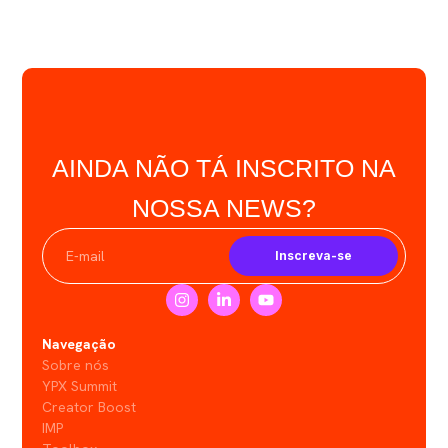
AINDA NÃO TÁ INSCRITO NA
NOSSA NEWS?
Inscreva-se
Navegação
Sobre nós
YPX Summit
Creator Boost
IMP