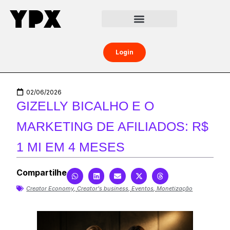
Central da Creator Economy
Creators Boost
Login
02/06/2026
GIZELLY BICALHO E O
MARKETING DE AFILIADOS: R$
1 MI EM 4 MESES
Compartilhe
Creator Economy
,
Creator's business
,
Eventos
,
Monetização