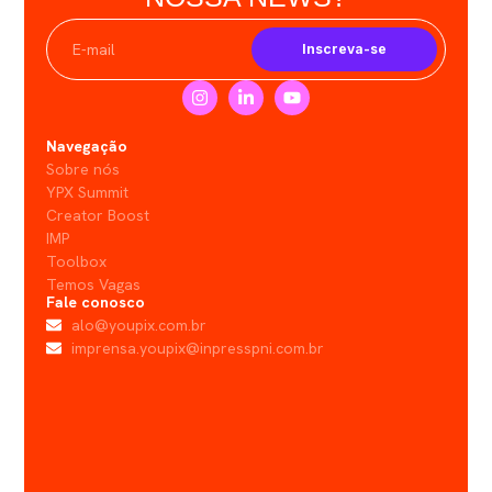
Inscreva-se
Navegação
Sobre nós
YPX Summit
Creator Boost
IMP
Toolbox
Temos Vagas
Fale conosco
alo@youpix.com.br
imprensa.youpix@inpresspni.com.br