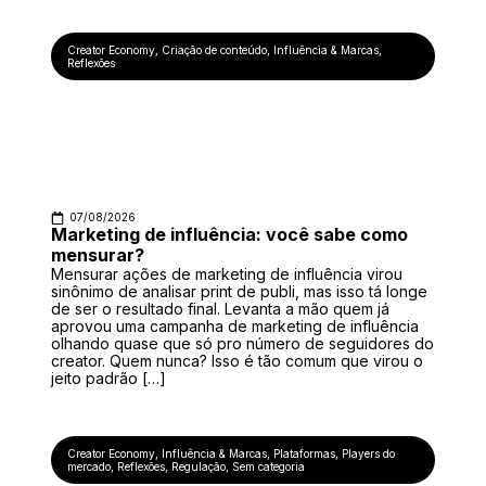
Creator Economy
,
Criação de conteúdo
,
Influência & Marcas
,
Reflexões
07/08/2026
Marketing de influência: você sabe como
mensurar?
Mensurar ações de marketing de influência virou
sinônimo de analisar print de publi, mas isso tá longe
de ser o resultado final. Levanta a mão quem já
aprovou uma campanha de marketing de influência
olhando quase que só pro número de seguidores do
creator. Quem nunca? Isso é tão comum que virou o
jeito padrão […]
Creator Economy
,
Influência & Marcas
,
Plataformas
,
Players do
mercado
,
Reflexões
,
Regulação
,
Sem categoria