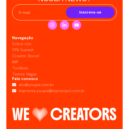
Inscreva-se
Navegação
Sobre nós
YPX Summit
Creator Boost
IMP
Toolbox
Temos Vagas
Fale conosco
alo@youpix.com.br
imprensa.youpix@inpresspni.com.br