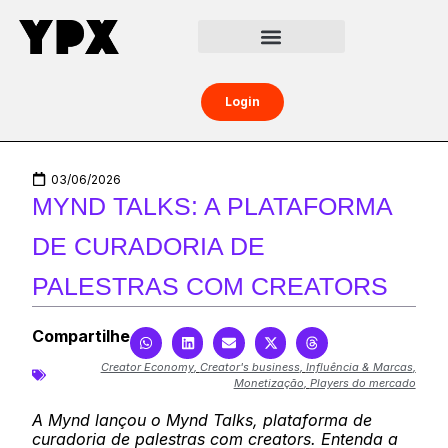
Central da Creator Economy
Creators Boost
Login
03/06/2026
MYND TALKS: A PLATAFORMA
DE CURADORIA DE
PALESTRAS COM CREATORS
Compartilhe
Creator Economy
,
Creator's business
,
Influência & Marcas
,
Monetização
,
Players do mercado
A Mynd lançou o Mynd Talks, plataforma de
curadoria de palestras com creators. Entenda a