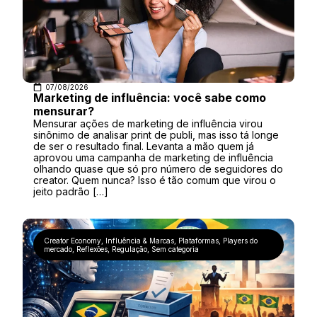
07/08/2026
Marketing de influência: você sabe como
mensurar?
Mensurar ações de marketing de influência virou
sinônimo de analisar print de publi, mas isso tá longe
de ser o resultado final. Levanta a mão quem já
aprovou uma campanha de marketing de influência
olhando quase que só pro número de seguidores do
creator. Quem nunca? Isso é tão comum que virou o
jeito padrão […]
Creator Economy
,
Influência & Marcas
,
Plataformas
,
Players do
mercado
,
Reflexões
,
Regulação
,
Sem categoria