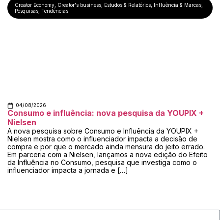
Creator Economy
,
Creator's business
,
Estudos & Relatórios
,
Influência & Marcas
,
Pesquisas
,
Tendências
04/08/2026
Consumo e influência: nova pesquisa da YOUPIX +
Nielsen
A nova pesquisa sobre Consumo e Influência da YOUPIX +
Nielsen mostra como o influenciador impacta a decisão de
compra e por que o mercado ainda mensura do jeito errado.
Em parceria com a Nielsen, lançamos a nova edição do Efeito
da Influência no Consumo, pesquisa que investiga como o
influenciador impacta a jornada e […]