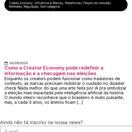
Creator Economy
,
Influência & Marcas
,
Plataformas
,
Players do mercado
,
Reflexões
,
Regulação
,
Sem categoria
06/08/2026
Como a Creator Economy pode redefinir a
informação e a checagem nas eleições
Enquanto os creators podem funcionar como tradutores de
contexto, as marcas precisam redobrar o cuidado no disaster
check Nada melhor do que uma arte feita por IA pra simbolizar
a eleição mais impactada pela inteligência artificial da história.
O mundo inteiro reconhece que o brasileiro é muito pulsante,
mas, a cada 4 anos, os ânimos ficam […]
Ainda não tá inscrito na nossa news?