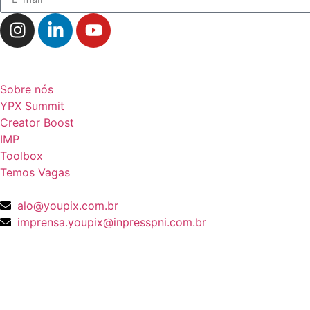
Navegação
Sobre nós
YPX Summit
Creator Boost
IMP
Toolbox
Temos Vagas
Fale conosco
alo@youpix.com.br
imprensa.youpix@inpresspni.com.br