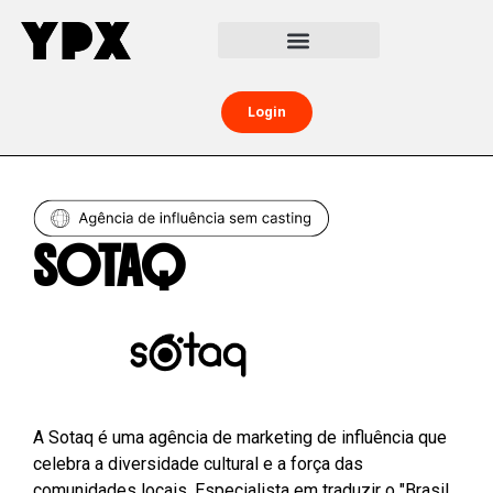
Central da Creator Economy
Creators Boost
Login
SOTAQ
A Sotaq é uma agência de marketing de influência que
celebra a diversidade cultural e a força das
comunidades locais. Especialista em traduzir o "Brasil