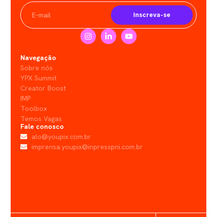
Inscreva-se
Navegação
Sobre nós
YPX Summit
Creator Boost
IMP
Toolbox
Temos Vagas
Fale conosco
alo@youpix.com.br
imprensa.youpix@inpresspni.com.br