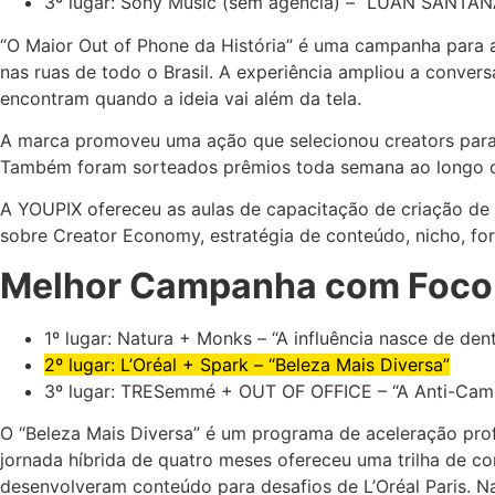
3º lugar: Sony Music (sem agência) – “LUAN SANT
“O Maior Out of Phone da História” é uma campanha para a
nas ruas de todo o Brasil. A experiência ampliou a conve
encontram quando a ideia vai além da tela.
A marca promoveu uma ação que selecionou creators para a
Também foram sorteados prêmios toda semana ao longo da
A YOUPIX ofereceu as aulas de capacitação de criação de 
sobre Creator Economy, estratégia de conteúdo, nicho, f
Melhor Campanha com Foco
1º lugar: Natura + Monks – “A influência nasce de den
2º lugar: L’Oréal + Spark – “Beleza Mais Diversa”
3º lugar: TRESemmé + OUT OF OFFICE – “A Anti-Cam
O “Beleza Mais Diversa” é um programa de aceleração prof
jornada híbrida de quatro meses ofereceu uma trilha de c
desenvolveram conteúdo para desafios de L’Oréal Paris. N