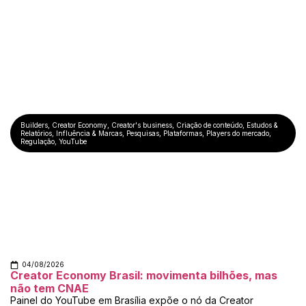
Builders
,
Creator Economy
,
Creator's business
,
Criação de conteúdo
,
Estudos &
Relatórios
,
Influência & Marcas
,
Pesquisas
,
Plataformas
,
Players do mercado
,
Regulação
,
YouTube
04/08/2026
Creator Economy Brasil: movimenta bilhões, mas
não tem CNAE
Painel do YouTube em Brasília expõe o nó da Creator