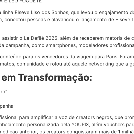
ANA E LEO FOGUETE”
 linha Elseve Liso dos Sonhos, que levou o engajamento da
rsa, conectou pessoas e alavancou o lançamento de Elseve 
ssistir o Le Defilé 2025, além de receberem metoria de c
 campanha, como smartphones, modeladores profissionais 
conteúdo para os vencedores da viagem para Paris. Foram m
ormatos, comunidade e rolou até aquele networking que a
 em Transformação:
tro”
panha”
issional para amplificar a voz de creators negros, que p
onhecimento personalizada pela YOUPIX, além vouchers par
a edição anterior, os creators conquistaram mais de 1 mil