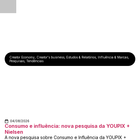
Creator Economy
,
Creator's business
,
Estudos & Relatórios
,
Influência & Marcas
,
Pesquisas
,
Tendências
04/08/2026
Consumo e influência: nova pesquisa da YOUPIX +
Nielsen
A nova pesquisa sobre Consumo e Influência da YOUPIX +