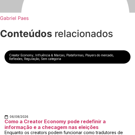
Gabriel Paes
Conteúdos
relacionados
Creator Economy
,
Influência & Marcas
,
Plataformas
,
Players do mercado
,
Reflexões
,
Regulação
,
Sem categoria
06/08/2026
Como a Creator Economy pode redefinir a
informação e a checagem nas eleições
Enquanto os creators podem funcionar como tradutores de