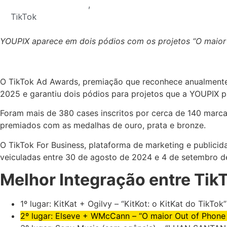
,
TikTok
YOUPIX aparece em dois pódios com os projetos “O maior O
O TikTok Ad Awards, premiação que reconhece anualmente 
2025 e garantiu dois pódios para projetos que a YOUPIX 
Foram mais de 380 cases inscritos por cerca de 140 marcas
premiados com as medalhas de ouro, prata e bronze.
O TikTok For Business, plataforma de marketing e publicida
veiculadas entre 30 de agosto de 2024 e 4 de setembro de
Melhor Integração entre TikT
1º lugar: KitKat + Ogilvy – “KitKot: o KitKat do TikTok”
2º lugar: Elseve + WMcCann – “O maior Out of Phone 