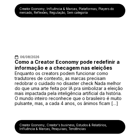
Creator Economy
,
Influência & Marcas
,
Plataformas
,
Players do
mercado
,
Reflexões
,
Regulação
,
Sem categoria
06/08/2026
Como a Creator Economy pode redefinir a
informação e a checagem nas eleições
Enquanto os creators podem funcionar como
tradutores de contexto, as marcas precisam
redobrar o cuidado no disaster check Nada melhor
do que uma arte feita por IA pra simbolizar a eleição
mais impactada pela inteligência artificial da história.
O mundo inteiro reconhece que o brasileiro é muito
pulsante, mas, a cada 4 anos, os ânimos ficam […]
Creator Economy
,
Creator's business
,
Estudos & Relatórios
,
Influência & Marcas
,
Pesquisas
,
Tendências