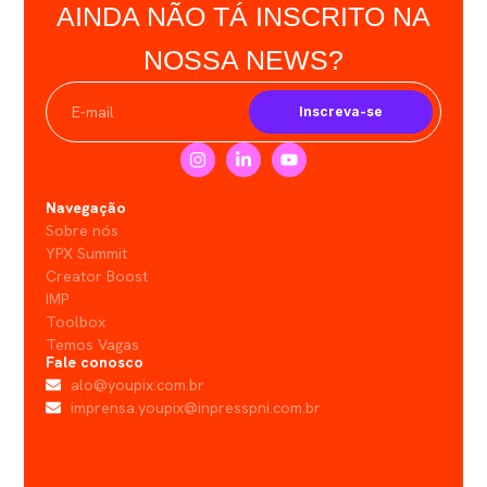
AINDA NÃO TÁ INSCRITO NA
NOSSA NEWS?
Inscreva-se
Navegação
Sobre nós
YPX Summit
Creator Boost
IMP
Toolbox
Temos Vagas
Fale conosco
alo@youpix.com.br
imprensa.youpix@inpresspni.com.br