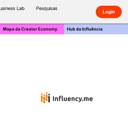
usiness Lab
Pesquisas
Login
Mapa da Creator Economy
Hub da Influência