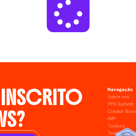
 INSCRITO
Navegação
Sobre nós
YPX Summit
WS?
Creator Boos
IMP
Toolbox
Temos Vaga