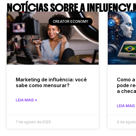
NOTÍCIAS SOBRE A INFLUENCY.
CREATOR ECONOMY
Marketing de influência: você
Como a
sabe como mensurar?
pode re
a checa
LEIA MAIS »
LEIA MAIS
7 de agosto de 2026
6 de agost