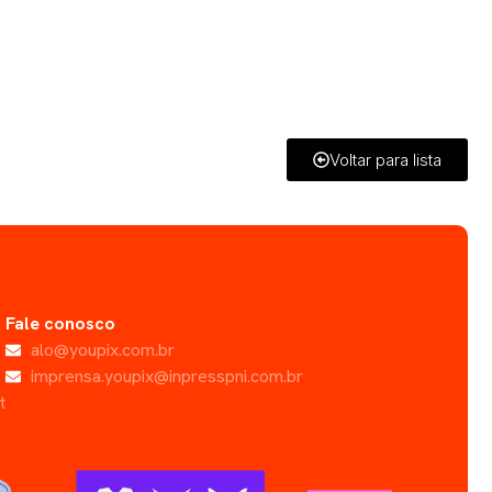
Voltar para lista
Fale conosco
alo@youpix.com.br
imprensa.youpix@inpresspni.com.br
t
s