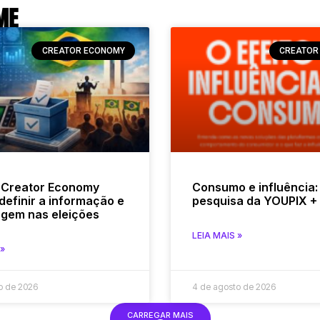
ME
CREATOR ECONOMY
CREATOR
 Creator Economy
Consumo e influência:
definir a informação e
pesquisa da YOUPIX + 
gem nas eleições
LEIA MAIS »
 »
o de 2026
4 de agosto de 2026
CARREGAR MAIS