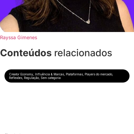
Rayssa Gimenes
Conteúdos
relacionados
Creator Economy
,
Influência & Marcas
,
Plataformas
,
Players do mercado
,
Reflexões
,
Regulação
,
Sem categoria