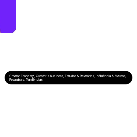
Creator Economy
,
Creator's business
,
Estudos & Relatórios
,
Influência & Marcas
,
Pesquisas
,
Tendências