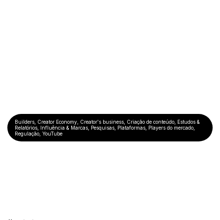
Builders
,
Creator Economy
,
Creator's business
,
Criação de conteúdo
,
Estudos &
Relatórios
,
Influência & Marcas
,
Pesquisas
,
Plataformas
,
Players do mercado
,
Regulação
,
YouTube