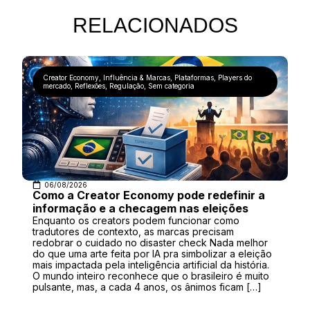
RELACIONADOS
Creator Economy
,
Influência & Marcas
,
Plataformas
,
Players do
mercado
,
Reflexões
,
Regulação
,
Sem categoria
06/08/2026
Como a Creator Economy pode redefinir a
informação e a checagem nas eleições
Enquanto os creators podem funcionar como
tradutores de contexto, as marcas precisam
redobrar o cuidado no disaster check Nada melhor
do que uma arte feita por IA pra simbolizar a eleição
mais impactada pela inteligência artificial da história.
O mundo inteiro reconhece que o brasileiro é muito
pulsante, mas, a cada 4 anos, os ânimos ficam […]