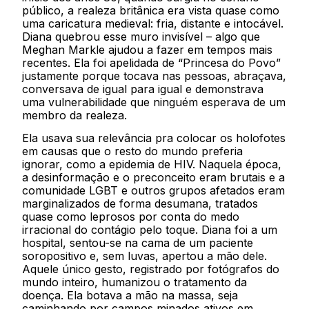
público, a realeza britânica era vista quase como
uma caricatura medieval: fria, distante e intocável.
Diana quebrou esse muro invisível – algo que
Meghan Markle ajudou a fazer em tempos mais
recentes. Ela foi apelidada de “Princesa do Povo”
justamente porque tocava nas pessoas, abraçava,
conversava de igual para igual e demonstrava
uma vulnerabilidade que ninguém esperava de um
membro da realeza.
Ela usava sua relevância pra colocar os holofotes
em causas que o resto do mundo preferia
ignorar, como a epidemia de HIV. Naquela época,
a desinformação e o preconceito eram brutais e a
comunidade LGBT e outros grupos afetados eram
marginalizados de forma desumana, tratados
quase como leprosos por conta do medo
irracional do contágio pelo toque. Diana foi a um
hospital, sentou-se na cama de um paciente
soropositivo e, sem luvas, apertou a mão dele.
Aquele único gesto, registrado por fotógrafos do
mundo inteiro, humanizou o tratamento da
doença. Ela botava a mão na massa, seja
caminhando por campos minados ativos em