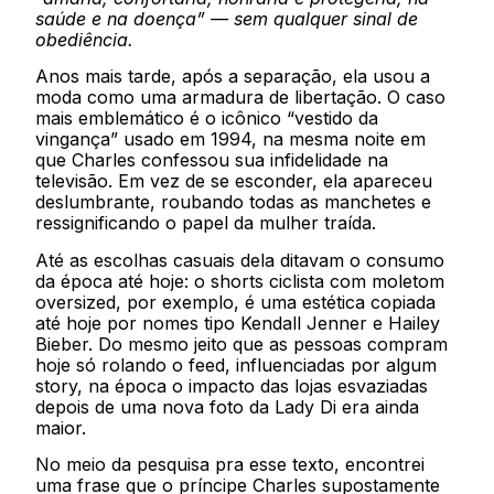
saúde e na doença” — sem qualquer sinal de
obediência.
Anos mais tarde, após a separação, ela usou a
moda como uma armadura de libertação. O caso
mais emblemático é o icônico “vestido da
vingança” usado em 1994, na mesma noite em
que Charles confessou sua infidelidade na
televisão. Em vez de se esconder, ela apareceu
deslumbrante, roubando todas as manchetes e
ressignificando o papel da mulher traída.
Até as escolhas casuais dela ditavam o consumo
da época até hoje: o shorts ciclista com moletom
oversized, por exemplo, é uma estética copiada
até hoje por nomes tipo Kendall Jenner e Hailey
Bieber. Do mesmo jeito que as pessoas compram
hoje só rolando o feed, influenciadas por algum
story, na época o impacto das lojas esvaziadas
depois de uma nova foto da Lady Di era ainda
maior.
No meio da pesquisa pra esse texto, encontrei
uma frase que o príncipe Charles supostamente