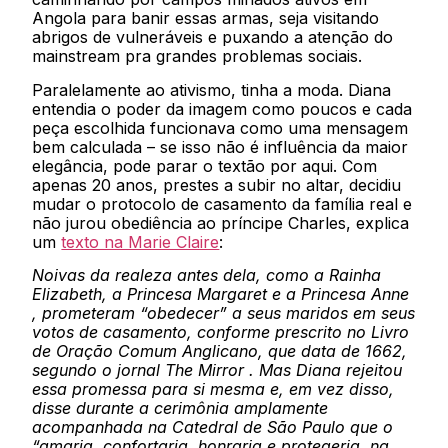
Angola para banir essas armas, seja visitando
abrigos de vulneráveis e puxando a atenção do
mainstream pra grandes problemas sociais.
Paralelamente ao ativismo, tinha a moda. Diana
entendia o poder da imagem como poucos e cada
peça escolhida funcionava como uma mensagem
bem calculada – se isso não é influência da maior
elegância, pode parar o textão por aqui. Com
apenas 20 anos, prestes a subir no altar, decidiu
mudar o protocolo de casamento da família real e
não jurou obediência ao príncipe Charles, explica
um
texto na Marie Claire
:
Noivas da realeza antes dela, como a Rainha
Elizabeth, a Princesa Margaret e a Princesa Anne
, prometeram “obedecer” a seus maridos em seus
votos de casamento, conforme prescrito no Livro
de Oração Comum Anglicano, que data de 1662,
segundo o jornal The Mirror . Mas Diana rejeitou
essa promessa para si mesma e, em vez disso,
disse durante a cerimônia amplamente
acompanhada na Catedral de São Paulo que o
“amaria, confortaria, honraria e protegeria, na