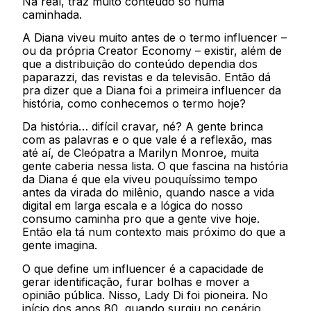
Na real, traz muito conteúdo só numa
caminhada.
A Diana viveu muito antes de o termo influencer –
ou da própria Creator Economy – existir, além de
que a distribuição do conteúdo dependia dos
paparazzi, das revistas e da televisão. Então dá
pra dizer que a Diana foi a primeira influencer da
história, como conhecemos o termo hoje?
Da história… difícil cravar, né? A gente brinca
com as palavras e o que vale é a reflexão, mas
até aí, de Cleópatra a Marilyn Monroe, muita
gente caberia nessa lista. O que fascina na história
da Diana é que ela viveu pouquíssimo tempo
antes da virada do milênio, quando nasce a vida
digital em larga escala e a lógica do nosso
consumo caminha pro que a gente vive hoje.
Então ela tá num contexto mais próximo do que a
gente imagina.
O que define um influencer é a capacidade de
gerar identificação, furar bolhas e mover a
opinião pública. Nisso, Lady Di foi pioneira. No
início dos anos 80, quando surgiu no cenário