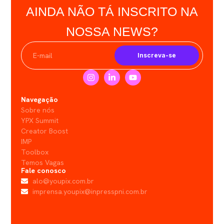
AINDA NÃO TÁ INSCRITO NA
NOSSA NEWS?
Inscreva-se
Navegação
Sobre nós
YPX Summit
Creator Boost
IMP
Toolbox
Temos Vagas
Fale conosco
alo@youpix.com.br
imprensa.youpix@inpresspni.com.br