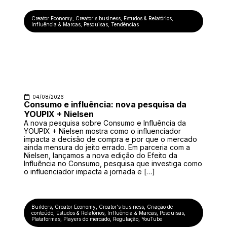
Creator Economy
,
Creator's business
,
Estudos & Relatórios
,
Influência & Marcas
,
Pesquisas
,
Tendências
04/08/2026
Consumo e influência: nova pesquisa da
YOUPIX + Nielsen
A nova pesquisa sobre Consumo e Influência da
YOUPIX + Nielsen mostra como o influenciador
impacta a decisão de compra e por que o mercado
ainda mensura do jeito errado. Em parceria com a
Nielsen, lançamos a nova edição do Efeito da
Influência no Consumo, pesquisa que investiga como
o influenciador impacta a jornada e […]
Builders
,
Creator Economy
,
Creator's business
,
Criação de
conteúdo
,
Estudos & Relatórios
,
Influência & Marcas
,
Pesquisas
,
Plataformas
,
Players do mercado
,
Regulação
,
YouTube