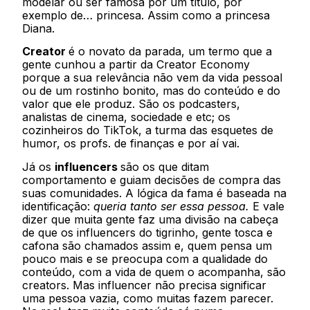
modelar ou ser famosa por um título, por
exemplo de… princesa. Assim como a princesa
Diana.
Creator
é o novato da parada, um termo que a
gente cunhou a partir da Creator Economy
porque a sua relevância não vem da vida pessoal
ou de um rostinho bonito, mas do conteúdo e do
valor que ele produz. São os podcasters,
analistas de cinema, sociedade e etc; os
cozinheiros do TikTok, a turma das esquetes de
humor, os profs. de finanças e por aí vai.
Já os
influencers
são os que ditam
comportamento e guiam decisões de compra das
suas comunidades. A lógica da fama é baseada na
identificação:
queria tanto ser essa pessoa.
E vale
dizer que muita gente faz uma divisão na cabeça
de que os influencers do tigrinho, gente tosca e
cafona são chamados assim e, quem pensa um
pouco mais e se preocupa com a qualidade do
conteúdo, com a vida de quem o acompanha, são
creators. Mas influencer não precisa significar
uma pessoa vazia, como muitas fazem parecer.