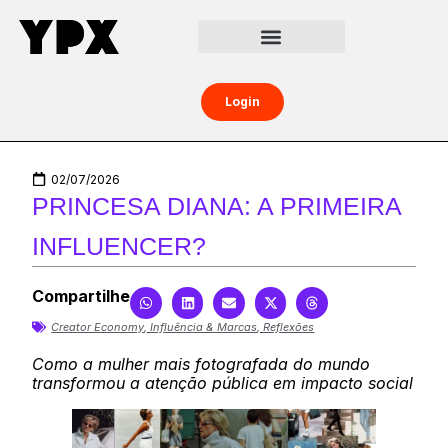
Central da Creator Economy
Creators Boost
Login
02/07/2026
PRINCESA DIANA: A PRIMEIRA
INFLUENCER?
Compartilhe
Creator Economy
,
Influência & Marcas
,
Reflexões
Como a mulher mais fotografada do mundo
transformou a atenção pública em impacto social