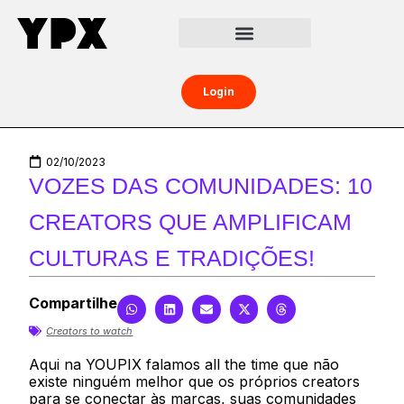
Central da Creator Economy
Creators Boost
Login
02/10/2023
VOZES DAS COMUNIDADES: 10
CREATORS QUE AMPLIFICAM
CULTURAS E TRADIÇÕES!
Compartilhe
Creators to watch
Aqui na YOUPIX falamos all the time que não
existe ninguém melhor que os próprios creators
para se conectar às marcas, suas comunidades