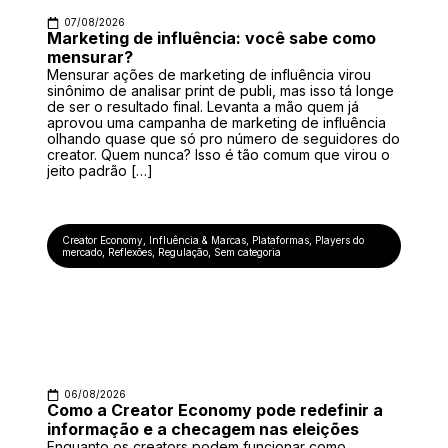
07/08/2026
Marketing de influência: você sabe como
mensurar?
Mensurar ações de marketing de influência virou
sinônimo de analisar print de publi, mas isso tá longe
de ser o resultado final. Levanta a mão quem já
aprovou uma campanha de marketing de influência
olhando quase que só pro número de seguidores do
creator. Quem nunca? Isso é tão comum que virou o
jeito padrão […]
Creator Economy
,
Influência & Marcas
,
Plataformas
,
Players do
mercado
,
Reflexões
,
Regulação
,
Sem categoria
06/08/2026
Como a Creator Economy pode redefinir a
informação e a checagem nas eleições
Enquanto os creators podem funcionar como