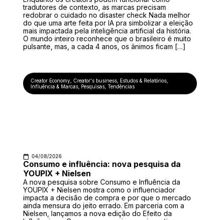
tradutores de contexto, as marcas precisam
redobrar o cuidado no disaster check Nada melhor
do que uma arte feita por IA pra simbolizar a eleição
mais impactada pela inteligência artificial da história.
O mundo inteiro reconhece que o brasileiro é muito
pulsante, mas, a cada 4 anos, os ânimos ficam […]
Creator Economy
,
Creator's business
,
Estudos & Relatórios
,
Influência & Marcas
,
Pesquisas
,
Tendências
04/08/2026
Consumo e influência: nova pesquisa da
YOUPIX + Nielsen
A nova pesquisa sobre Consumo e Influência da
YOUPIX + Nielsen mostra como o influenciador
impacta a decisão de compra e por que o mercado
ainda mensura do jeito errado. Em parceria com a
Nielsen, lançamos a nova edição do Efeito da