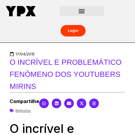
Central da Creator Economy
Creators Boost
Login
17/04/2015
O INCRÍVEL E PROBLEMÁTICO
FENÔMENO DOS YOUTUBERS
MIRINS
Compartilhe
Reflexões
O incrível e