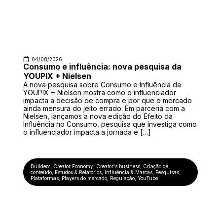
04/08/2026
Consumo e influência: nova pesquisa da
YOUPIX + Nielsen
A nova pesquisa sobre Consumo e Influência da
YOUPIX + Nielsen mostra como o influenciador
impacta a decisão de compra e por que o mercado
ainda mensura do jeito errado. Em parceria com a
Nielsen, lançamos a nova edição do Efeito da
Influência no Consumo, pesquisa que investiga como
o influenciador impacta a jornada e […]
Builders
,
Creator Economy
,
Creator's business
,
Criação de
conteúdo
,
Estudos & Relatórios
,
Influência & Marcas
,
Pesquisas
,
Plataformas
,
Players do mercado
,
Regulação
,
YouTube