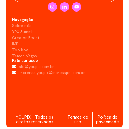
Navegação
Sobre nós
YPX Summit
Creator Boost
IMP
Toolbox
Temos Vagas
Fale conosco
alo@youpix.com.br
imprensa.youpix@inpresspni.com.br
YOUPIX – Todos os
Termos de
Política de
direitos reservados
uso
privacidade