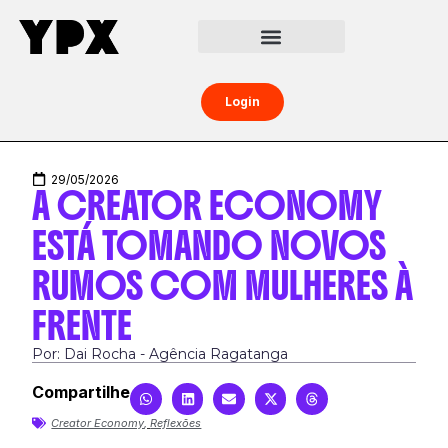
Central da Creator Economy
Creators Boost
Login
29/05/2026
A CREATOR ECONOMY
ESTÁ TOMANDO NOVOS
RUMOS COM MULHERES À
FRENTE
Por: Dai Rocha - Agência Ragatanga
Compartilhe
Creator Economy
,
Reflexões