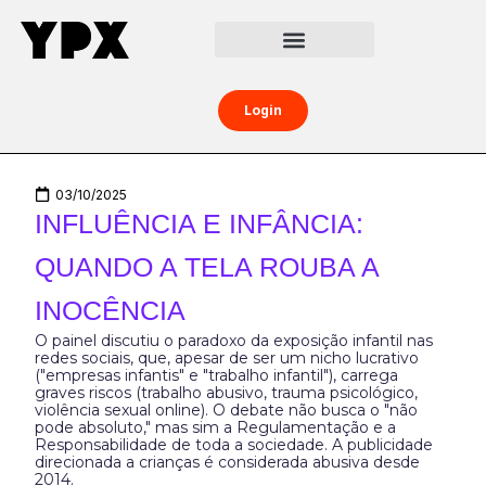
Central da Creator Economy
Creators Boost
Login
03/10/2025
INFLUÊNCIA E INFÂNCIA:
QUANDO A TELA ROUBA A
INOCÊNCIA
O painel discutiu o paradoxo da exposição infantil nas
redes sociais, que, apesar de ser um nicho lucrativo
("empresas infantis" e "trabalho infantil"), carrega
graves riscos (trabalho abusivo, trauma psicológico,
violência sexual online). O debate não busca o "não
pode absoluto," mas sim a Regulamentação e a
Responsabilidade de toda a sociedade. A publicidade
direcionada a crianças é considerada abusiva desde
2014.