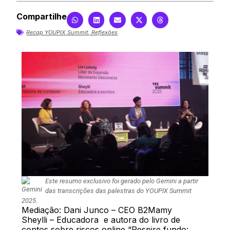
Compartilhe
Recap YOUPIX Summit
,
Reflexões
Este resumo exclusivo foi gerado pelo Gemini a partir
das transcrições das palestras do YOUPIX Summit
2025.
Mediação: Dani Junco – CEO B2Mamy
Sheylli – Educadora
e autora do livro de
contos sobre riscos online “Respire fundo: