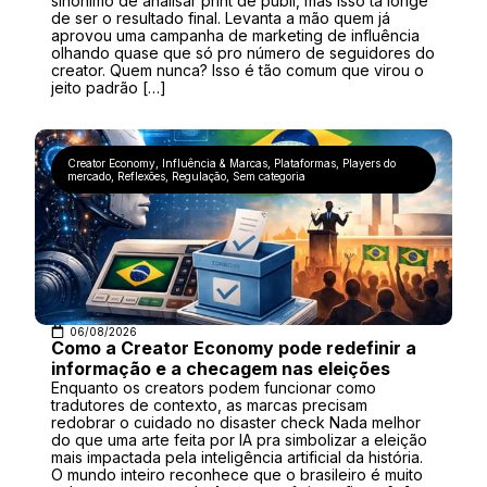
sinônimo de analisar print de publi, mas isso tá longe
de ser o resultado final. Levanta a mão quem já
aprovou uma campanha de marketing de influência
olhando quase que só pro número de seguidores do
creator. Quem nunca? Isso é tão comum que virou o
jeito padrão […]
Creator Economy
,
Influência & Marcas
,
Plataformas
,
Players do
mercado
,
Reflexões
,
Regulação
,
Sem categoria
06/08/2026
Como a Creator Economy pode redefinir a
informação e a checagem nas eleições
Enquanto os creators podem funcionar como
tradutores de contexto, as marcas precisam
redobrar o cuidado no disaster check Nada melhor
do que uma arte feita por IA pra simbolizar a eleição
mais impactada pela inteligência artificial da história.
O mundo inteiro reconhece que o brasileiro é muito