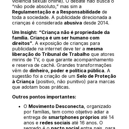
violência sexual online). O debate não busca o
“não pode absoluto,” mas sim a
Regulamentação e a Responsabilidade
de
toda a sociedade. A publicidade direcionada a
crianças é considerada
abusiva
desde 2014.
Um Insight:
“Criança não é propriedade da
família. Criança é um ser humano com
direitos”
. A exposição de crianças para
publicidade na internet deve ter a
mesma
liberação do Tribunal de Trabalho
que atores
mirins de TV, o que garante acompanhamento
e reserva de cachê. Grandes transformações
vêm de
dinheiro, poder e política pública
. A
sugestão foi a criação de um
Selo de Proteção
à Criança
(positivo, não punitivo) para marcas
que adotam boas práticas.
Outros pontos importantes:
O
Movimento Desconecta
, organizado
por famílias, tem como objetivo adiar a
entrega de
smartphones próprios
até 14
anos e
redes sociais
até 16 anos. O
segredo é o
pacto social
entre pais, para