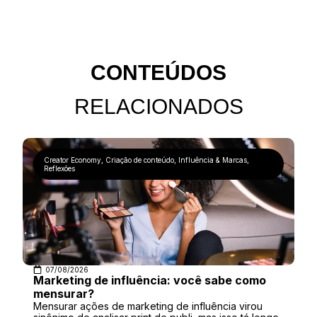
CONTEÚDOS
RELACIONADOS
Creator Economy
,
Criação de conteúdo
,
Influência & Marcas
,
Reflexões
07/08/2026
Marketing de influência: você sabe como
mensurar?
Mensurar ações de marketing de influência virou