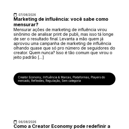
07/08/2026
Marketing de influência: você sabe como
mensurar?
Mensurar ações de marketing de influência virou
sinônimo de analisar print de publi, mas isso tá longe
de ser o resultado final. Levanta a mão quem já
aprovou uma campanha de marketing de influência
olhando quase que só pro número de seguidores do
creator. Quem nunca? Isso é tão comum que virou o
jeito padrão […]
Creator Economy
,
Influência & Marcas
,
Plataformas
,
Players do
mercado
,
Reflexões
,
Regulação
,
Sem categoria
06/08/2026
Como a Creator Economy pode redefinir a