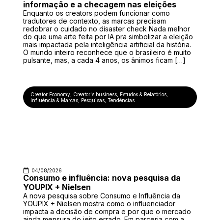
informação e a checagem nas eleições
Enquanto os creators podem funcionar como
tradutores de contexto, as marcas precisam
redobrar o cuidado no disaster check Nada melhor
do que uma arte feita por IA pra simbolizar a eleição
mais impactada pela inteligência artificial da história.
O mundo inteiro reconhece que o brasileiro é muito
pulsante, mas, a cada 4 anos, os ânimos ficam […]
Creator Economy
,
Creator's business
,
Estudos & Relatórios
,
Influência & Marcas
,
Pesquisas
,
Tendências
04/08/2026
Consumo e influência: nova pesquisa da
YOUPIX + Nielsen
A nova pesquisa sobre Consumo e Influência da
YOUPIX + Nielsen mostra como o influenciador
impacta a decisão de compra e por que o mercado
ainda mensura do jeito errado. Em parceria com a