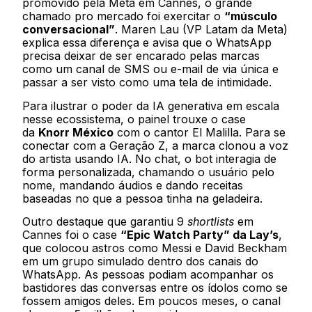
promovido pela Meta em Cannes, o grande
chamado pro mercado foi exercitar o
“músculo
conversacional”
. Maren Lau (VP Latam da Meta)
explica essa diferença e avisa que o WhatsApp
precisa deixar de ser encarado pelas marcas
como um canal de SMS ou e-mail de via única e
passar a ser visto como uma tela de intimidade.
Para ilustrar o poder da IA generativa em escala
nesse ecossistema, o painel trouxe o case
da
Knorr México
com o cantor El Malilla. Para se
conectar com a Geração Z, a marca clonou a voz
do artista usando IA. No chat, o bot interagia de
forma personalizada, chamando o usuário pelo
nome, mandando áudios e dando receitas
baseadas no que a pessoa tinha na geladeira.
Outro destaque que garantiu 9
shortlists
em
Cannes foi o case
“Epic Watch Party” da Lay’s
,
que colocou astros como Messi e David Beckham
em um grupo simulado dentro dos canais do
WhatsApp. As pessoas podiam acompanhar os
bastidores das conversas entre os ídolos como se
fossem amigos deles. Em poucos meses, o canal