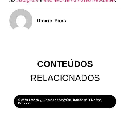
no
Instagram
e
inscreva-se na nossa Newsletter
.
Gabriel Paes
CONTEÚDOS
RELACIONADOS
Creator Economy
,
Criação de conteúdo
,
Influência & Marcas
,
Reflexões