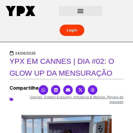
Central da Creator Economy
Creators Boost
Login
24/06/2026
YPX EM CANNES | DIA #02: O
GLOW UP DA MENSURAÇÃO
Compartilhe
Cannes
,
Creator Economy
,
Influência & Marcas
,
Players do
mercado