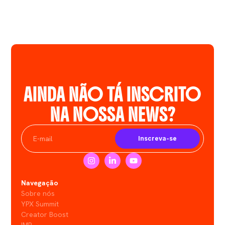
AINDA NÃO TÁ INSCRITO
NA NOSSA NEWS?
Inscreva-se
Navegação
Sobre nós
YPX Summit
Creator Boost