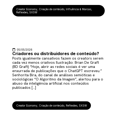
Creator Economy
,
Criação de conteúdo
,
Influência & Marcas
,
Reflexões
,
SXSW
05/05/2026
Criadores ou distribuidores de conteúdo?
Posts igualmente cansativos fazem os creators serem
cada vez menos criativos Ilustração: Brian De Graft
(BD Graft) “Hoje, abrir as redes sociais é ver uma
enxurrada de publicações que o ChatGPT escreveu.”
Senhorita Bira, do canal de análises semióticas e
sociológicas “O Algoritmo da Imagem”, alertou para o
abuso da inteligência artificial nos conteúdos
publicados […]
Creator Economy
,
Criação de conteúdo
,
Reflexões
,
SXSW