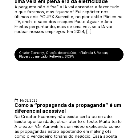
uma vela em plena era da eletricidade
A pergunta não é “se” a IA vai aprender a fazer tudo
o que fazemos, mas “quando” Fui repórter nos
últimos dois YOUPIX Summit e, no pior estilo Pânico na
TV, enchi o saco dos craques Paulo Aguiar e Ana
Freitas perguntando, mais de uma vez, se a IA vai
roubar nossos empregos. Em 2024, […]
Creator Economy
,
Criação de conteúdo
,
Influência & Marcas
,
Players do mercado
,
Reflexões
,
SXSW
14/05/2026
Como a “propaganda da propaganda” é um
diferencial acessível
Na Creator Economy não existe certo ou errado.
Existe oportunidade, olhar atento e teste. Muito teste.
A creator Vår Aunevik fez um vídeo explicando como
as propagandas estão apostando em making ofs
como o verdadeiro tchans do negócio. Essa aposta