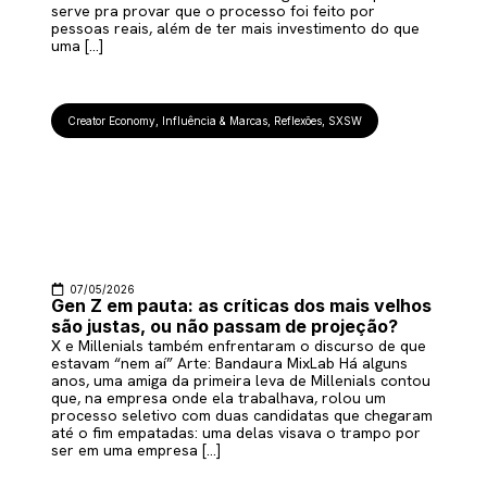
serve pra provar que o processo foi feito por
pessoas reais, além de ter mais investimento do que
uma […]
Creator Economy
,
Influência & Marcas
,
Reflexões
,
SXSW
07/05/2026
Gen Z em pauta: as críticas dos mais velhos
são justas, ou não passam de projeção?
X e Millenials também enfrentaram o discurso de que
estavam “nem aí” Arte: Bandaura MixLab Há alguns
anos, uma amiga da primeira leva de Millenials contou
que, na empresa onde ela trabalhava, rolou um
processo seletivo com duas candidatas que chegaram
até o fim empatadas: uma delas visava o trampo por
ser em uma empresa […]