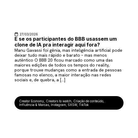
27/03/2026
E se os participantes do BBB usassem um
clone de IA pra interagir aqui fora?
Manu Gavassi foi gênia, mas inteligência artificial pode
deixar tudo mais rápido e barato – mas menos
autêntico O BBB 20 ficou marcado como uma das
maiores edições de todos os tempos do reality,
porque trouxe mudanças como a entrada de pessoas
famosas no elenco, a maior interação nas redes
sociais e, de quebra, a […]
Creator Economy
,
Creators to watch
,
Criação de conteúdo
,
Influência & Marcas
,
Instagram
,
SXSW
,
TikTok