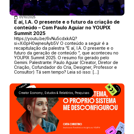
01/10/2025
E aí, I.A. O presente e o futuro da criação de
conteúdo – Com Paulo Aguiar no YOUPIX
Summit 2025
https://youtu.be/6vNu5cdxkAQ?
si=Xi0pH0wjnesAyb5V O conteúdo a seguir é a
recapitulação da palestra “E aí, I.A. O presente e o
futuro da geração de conteúdo “, que aconteceu no
YOUPIX Summit 2025. O resumo foi gerado pelo
Gemini. Palestrante: Paulo Aguiar (Creator, Diretor de
Criação, Cofundador do Cria, Designer, Professor e
Consultor) Tá sem tempo? Leia só isso: […]
Creator Economy
,
Estudos & Relatórios
,
Pesquisas