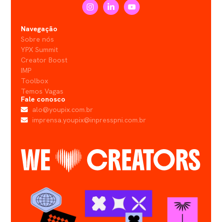
Navegação
Sobre nós
YPX Summit
Creator Boost
IMP
Toolbox
Temos Vagas
Fale conosco
alo@youpix.com.br
imprensa.youpix@inpresspni.com.br