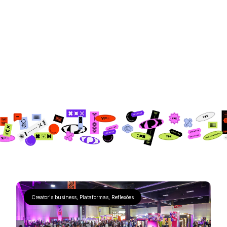
Creator's business
,
Plataformas
,
Reflexões