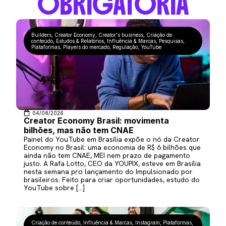
OBRIGATÓRIA
Builders
,
Creator Economy
,
Creator's business
,
Criação de
conteúdo
,
Estudos & Relatórios
,
Influência & Marcas
,
Pesquisas
,
Plataformas
,
Players do mercado
,
Regulação
,
YouTube
04/08/2026
Creator Economy Brasil: movimenta
bilhões, mas não tem CNAE
Painel do YouTube em Brasília expõe o nó da Creator
Economy no Brasil: uma economia de R$ 6 bilhões que
ainda não tem CNAE, MEI nem prazo de pagamento
justo. A Rafa Lotto, CEO da YOUPIX, esteve em Brasília
nesta semana pro lançamento do Impulsionado por
brasileiros. Feito para criar oportunidades, estudo do
YouTube sobre […]
Criação de conteúdo
,
Influência & Marcas
,
Instagram
,
Plataformas
,