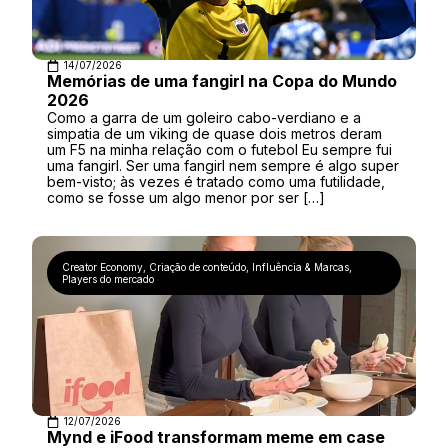
14/07/2026
Memórias de uma fangirl na Copa do Mundo
2026
Como a garra de um goleiro cabo-verdiano e a
simpatia de um viking de quase dois metros deram
um F5 na minha relação com o futebol Eu sempre fui
uma fangirl. Ser uma fangirl nem sempre é algo super
bem-visto; às vezes é tratado como uma futilidade,
como se fosse um algo menor por ser […]
Creator Economy
,
Criação de conteúdo
,
Influência & Marcas
,
Players do mercado
12/07/2026
Mynd e iFood transformam meme em case