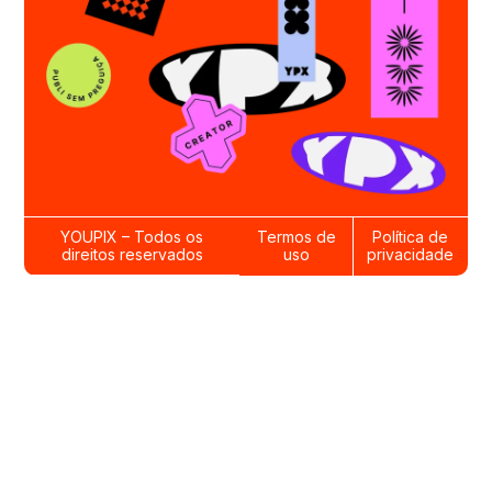
YOUPIX – Todos os
Termos de
Política de
direitos reservados
uso
privacidade