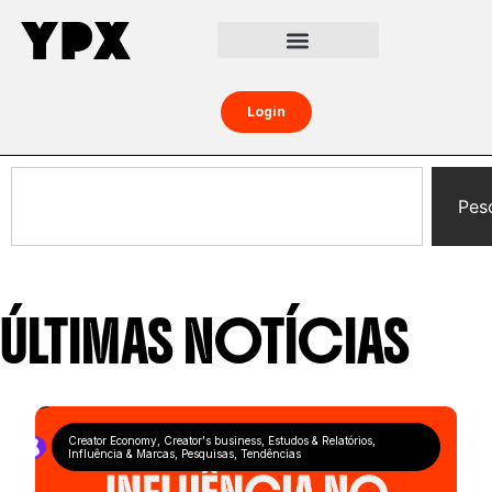
Central da Creator Economy
Creators Boost
Login
Pes
ÚLTIMAS
NOTÍCIAS
Creator Economy
,
Creator's business
,
Estudos & Relatórios
,
Influência & Marcas
,
Pesquisas
,
Tendências