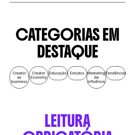
CATEGORIAS
EM
DESTAQUE
Creator
Creator
Educação
Estudos
Marketing
Tendências
as
Economy
de
business
influência
LEITURA